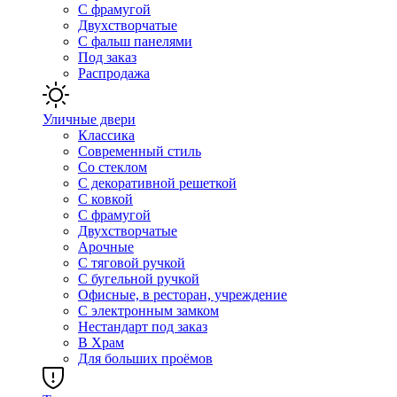
С фрамугой
Двухстворчатые
С фальш панелями
Под заказ
Распродажа
Уличные двери
Классика
Современный стиль
Со стеклом
С декоративной решеткой
С ковкой
С фрамугой
Двухстворчатые
Арочные
С тяговой ручкой
С бугельной ручкой
Офисные, в ресторан, учреждение
С электронным замком
Нестандарт под заказ
В Храм
Для больших проёмов