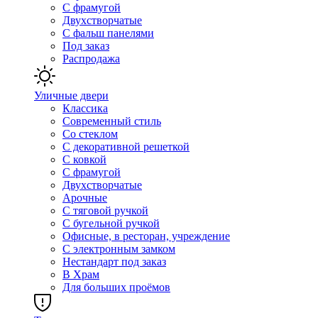
С фрамугой
Двухстворчатые
С фальш панелями
Под заказ
Распродажа
Уличные двери
Классика
Современный стиль
Со стеклом
С декоративной решеткой
С ковкой
С фрамугой
Двухстворчатые
Арочные
С тяговой ручкой
С бугельной ручкой
Офисные, в ресторан, учреждение
С электронным замком
Нестандарт под заказ
В Храм
Для больших проёмов