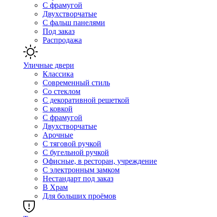
С фрамугой
Двухстворчатые
С фальш панелями
Под заказ
Распродажа
Уличные двери
Классика
Современный стиль
Со стеклом
С декоративной решеткой
С ковкой
С фрамугой
Двухстворчатые
Арочные
С тяговой ручкой
С бугельной ручкой
Офисные, в ресторан, учреждение
С электронным замком
Нестандарт под заказ
В Храм
Для больших проёмов