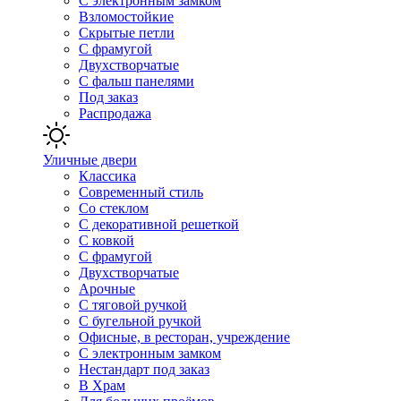
С электронным замком
Взломостойкие
Скрытые петли
С фрамугой
Двухстворчатые
С фальш панелями
Под заказ
Распродажа
Уличные двери
Классика
Современный стиль
Со стеклом
С декоративной решеткой
С ковкой
С фрамугой
Двухстворчатые
Арочные
С тяговой ручкой
С бугельной ручкой
Офисные, в ресторан, учреждение
С электронным замком
Нестандарт под заказ
В Храм