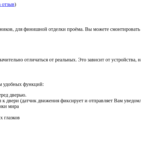
а отзыв
)
иков, для финишной отделки проёма. Вы можете смонтировать д
ачительно отличаться от реальных. Это зависит от устройства, 
ом удобных функций:
еред дверью.
ил к двери (датчик движения фиксирует и отправляет Вам уведом
чки мира
х глазков