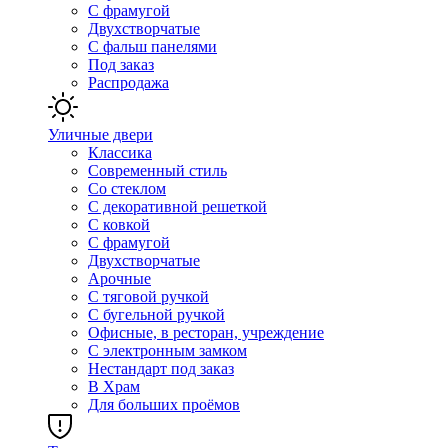
С фрамугой
Двухстворчатые
С фальш панелями
Под заказ
Распродажа
Уличные двери
Классика
Современный стиль
Со стеклом
С декоративной решеткой
С ковкой
С фрамугой
Двухстворчатые
Арочные
С тяговой ручкой
С бугельной ручкой
Офисные, в ресторан, учреждение
С электронным замком
Нестандарт под заказ
В Храм
Для больших проёмов