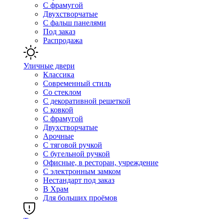
С фрамугой
Двухстворчатые
С фальш панелями
Под заказ
Распродажа
Уличные двери
Классика
Современный стиль
Со стеклом
С декоративной решеткой
С ковкой
С фрамугой
Двухстворчатые
Арочные
С тяговой ручкой
С бугельной ручкой
Офисные, в ресторан, учреждение
С электронным замком
Нестандарт под заказ
В Храм
Для больших проёмов