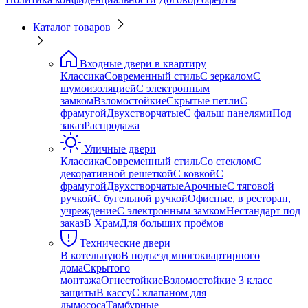
Каталог товаров
Входные двери в квартиру
Классика
Современный стиль
С зеркалом
С
шумоизоляцией
С электронным
замком
Взломостойкие
Скрытые петли
С
фрамугой
Двухстворчатые
С фальш панелями
Под
заказ
Распродажа
Уличные двери
Классика
Современный стиль
Со стеклом
С
декоративной решеткой
С ковкой
С
фрамугой
Двухстворчатые
Арочные
С тяговой
ручкой
С бугельной ручкой
Офисные, в ресторан,
учреждение
С электронным замком
Нестандарт под
заказ
В Храм
Для больших проёмов
Технические двери
В котельную
В подъезд многоквартирного
дома
Скрытого
монтажа
Огнестойкие
Взломостойкие 3 класс
защиты
В кассу
С клапаном для
дымососа
Тамбурные