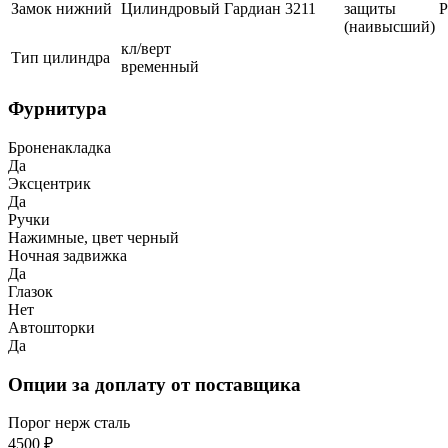
Замок нижний
Цилиндровый
Гардиан
3211
защиты
(наивысший)
кл/верт
Тип цилиндра
временный
Фурнитура
Броненакладка
Да
Эксцентрик
Да
Ручки
Нажимные, цвет черный
Ночная задвижка
Да
Глазок
Нет
Автошторки
Да
Опции за доплату от поставщика
Порог нерж сталь
4500 ₽