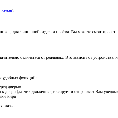
а отзыв
)
иков, для финишной отделки проёма. Вы можете смонтировать д
ачительно отличаться от реальных. Это зависит от устройства, 
ом удобных функций:
еред дверью.
ил к двери (датчик движения фиксирует и отправляет Вам уведом
чки мира
х глазков