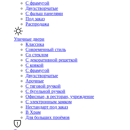
С фрамугой
Двухстворчатые
С фальш панелями
Под заказ
Распродажа
Уличные двери
Классика
Современный стиль
Со стеклом
С декоративной решеткой
С ковкой
С фрамугой
Двухстворчатые
Арочные
С тяговой ручкой
С бугельной ручкой
Офисные, в ресторан, учреждение
С электронным замком
Нестандарт под заказ
В Храм
Для больших проёмов