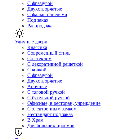
С фрамугой
Двухстворчатые
С фальш панелями
Под заказ
Распродажа
Уличные двери
Классика
Современный стиль
Со стеклом
С декоративной решеткой
С ковкой
С фрамугой
Двухстворчатые
Арочные
С тяговой ручкой
С бугельной ручкой
Офисные, в ресторан, учреждение
С электронным замком
Нестандарт под заказ
В Храм
Для больших проёмов