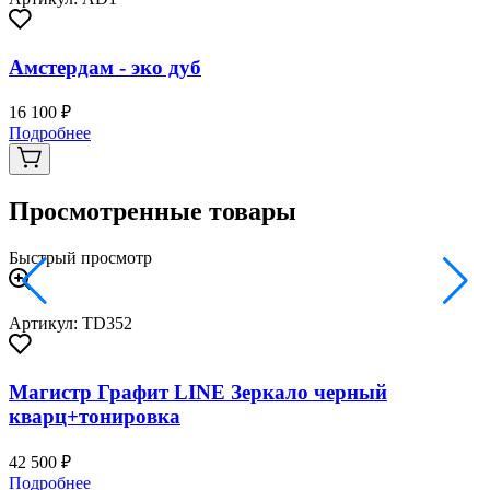
Амстердам - эко дуб
16 100 ₽
2
Подробнее
Просмотренные товары
Быстрый просмотр
Артикул: TD352
Магистр Графит LINE Зеркало черный
кварц+тонировка
42 500 ₽
Подробнее