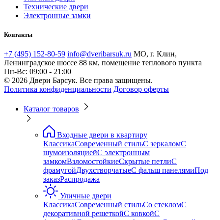
Технические двери
Электронные замки
Контакты
+7 (495) 152-80-59
info@dveribarsuk.ru
МО, г. Клин,
Ленинградское шоссе 88 км, помещение теплового пункта
Пн-Вс: 09:00 - 21:00
© 2026 Двери Барсук. Все права защищены.
Политика конфиденциальности
Договор оферты
Каталог товаров
Входные двери в квартиру
Классика
Современный стиль
С зеркалом
С
шумоизоляцией
С электронным
замком
Взломостойкие
Скрытые петли
С
фрамугой
Двухстворчатые
С фальш панелями
Под
заказ
Распродажа
Уличные двери
Классика
Современный стиль
Со стеклом
С
декоративной решеткой
С ковкой
С