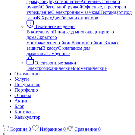
фрамугой
Двухстворчатые
Арочные
С тяговой
ручкой
С бугельной ручкой
Офисные, в ресторан,
учреждение
С электронным замком
Нестандарт под
заказ
В Храм
Для больших проёмов
Технические двери
В котельную
В подъезд многоквартирного
дома
Скрытого
монтажа
Огнестойкие
Взломостойкие 3 класс
защиты
В кассу
С клапаном для
дымососа
Тамбурные
Электронные замки
Электромеханические
Биометрические
О компании
Услуги
Покупателю
Портфолио
Отзывы
Акции
Блог
Контакты
Калькулятор
Корзина
0
Избранное
0
Сравнение
0