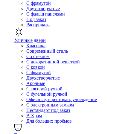
С фрамугой
Двухстворчатые
С фальш панелями
Под заказ
Распродажа
Уличные двери
Классика
Современный стиль
Со стеклом
С декоративной решеткой
С ковкой
С фрамугой
Двухстворчатые
Арочные
С тяговой ручкой
С бугельной ручкой
Офисные, в ресторан, учреждение
С электронным замком
Нестандарт под заказ
В Храм
Для больших проёмов