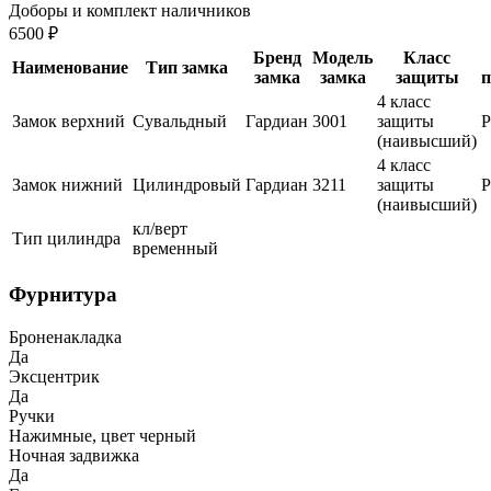
Доборы и комплект наличников
6500 ₽
Бренд
Модель
Класс
Наименование
Тип замка
замка
замка
защиты
п
4 класс
Замок верхний
Сувальдный
Гардиан
3001
защиты
(наивысший)
4 класс
Замок нижний
Цилиндровый
Гардиан
3211
защиты
(наивысший)
кл/верт
Тип цилиндра
временный
Фурнитура
Броненакладка
Да
Эксцентрик
Да
Ручки
Нажимные, цвет черный
Ночная задвижка
Да