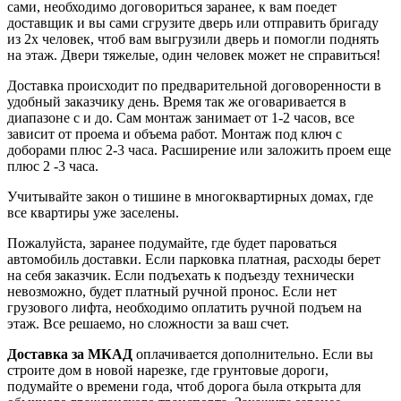
сами, необходимо договориться заранее, к вам поедет
доставщик и вы сами сгрузите дверь или отправить бригаду
из 2х человек, чтоб вам выгрузили дверь и помогли поднять
на этаж. Двери тяжелые, один человек может не справиться!
Доставка происходит по предварительной договоренности в
удобный заказчику день. Время так же оговаривается в
диапазоне с и до. Сам монтаж занимает от 1-2 часов, все
зависит от проема и объема работ. Монтаж под ключ с
доборами плюс 2-3 часа. Расширение или заложить проем еще
плюс 2 -3 часа.
Учитывайте закон о тишине в многоквартирных домах, где
все квартиры уже заселены.
Пожалуйста, заранее подумайте, где будет пароваться
автомобиль доставки. Если парковка платная, расходы берет
на себя заказчик. Если подъехать к подъезду технически
невозможно, будет платный ручной пронос. Если нет
грузового лифта, необходимо оплатить ручной подъем на
этаж. Все решаемо, но сложности за ваш счет.
Доставка за МКАД
оплачивается дополнительно. Если вы
строите дом в новой нарезке, где грунтовые дороги,
подумайте о времени года, чтоб дорога была открыта для