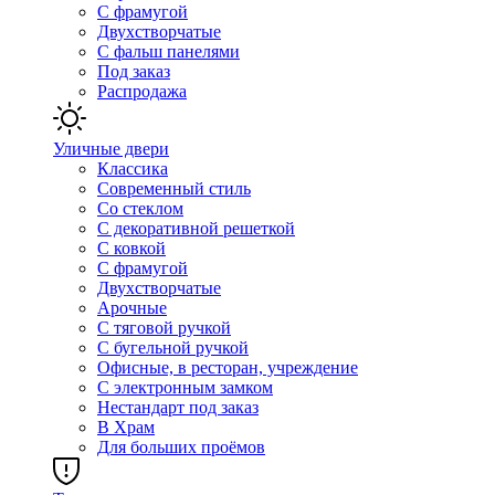
С фрамугой
Двухстворчатые
С фальш панелями
Под заказ
Распродажа
Уличные двери
Классика
Современный стиль
Со стеклом
С декоративной решеткой
С ковкой
С фрамугой
Двухстворчатые
Арочные
С тяговой ручкой
С бугельной ручкой
Офисные, в ресторан, учреждение
С электронным замком
Нестандарт под заказ
В Храм
Для больших проёмов