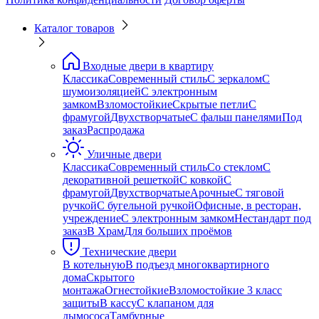
Каталог товаров
Входные двери в квартиру
Классика
Современный стиль
С зеркалом
С
шумоизоляцией
С электронным
замком
Взломостойкие
Скрытые петли
С
фрамугой
Двухстворчатые
С фальш панелями
Под
заказ
Распродажа
Уличные двери
Классика
Современный стиль
Со стеклом
С
декоративной решеткой
С ковкой
С
фрамугой
Двухстворчатые
Арочные
С тяговой
ручкой
С бугельной ручкой
Офисные, в ресторан,
учреждение
С электронным замком
Нестандарт под
заказ
В Храм
Для больших проёмов
Технические двери
В котельную
В подъезд многоквартирного
дома
Скрытого
монтажа
Огнестойкие
Взломостойкие 3 класс
защиты
В кассу
С клапаном для
дымососа
Тамбурные