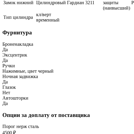
Замок нижний
Цилиндровый
Гардиан
3211
защиты
(наивысший)
кл/верт
Тип цилиндра
временный
Фурнитура
Броненакладка
Да
Эксцентрик
Да
Ручки
Нажимные, цвет черный
Ночная задвижка
Да
Глазок
Нет
Автошторки
Да
Опции за доплату от поставщика
Порог нерж сталь
4500 ₽