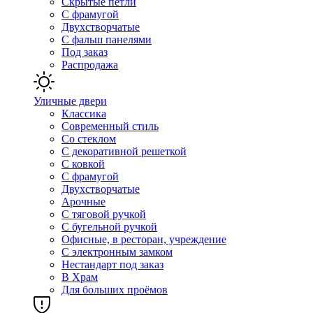
Скрытые петли
С фрамугой
Двухстворчатые
С фальш панелями
Под заказ
Распродажа
Уличные двери
Классика
Современный стиль
Со стеклом
С декоративной решеткой
С ковкой
С фрамугой
Двухстворчатые
Арочные
С тяговой ручкой
С бугельной ручкой
Офисные, в ресторан, учреждение
С электронным замком
Нестандарт под заказ
В Храм
Для больших проёмов