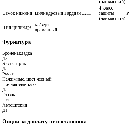
(наивысший)
4 класс
Замок нижний
Цилиндровый
Гардиан
3211
защиты
(наивысший)
кл/верт
Тип цилиндра
временный
Фурнитура
Броненакладка
Да
Эксцентрик
Да
Ручки
Нажимные, цвет черный
Ночная задвижка
Да
Глазок
Нет
Автошторки
Да
Опции за доплату от поставщика