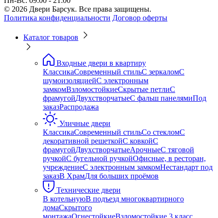
Пн-Вс: 09:00 - 21:00
© 2026 Двери Барсук. Все права защищены.
Политика конфиденциальности
Договор оферты
Каталог товаров
Входные двери в квартиру
Классика
Современный стиль
С зеркалом
С
шумоизоляцией
С электронным
замком
Взломостойкие
Скрытые петли
С
фрамугой
Двухстворчатые
С фальш панелями
Под
заказ
Распродажа
Уличные двери
Классика
Современный стиль
Со стеклом
С
декоративной решеткой
С ковкой
С
фрамугой
Двухстворчатые
Арочные
С тяговой
ручкой
С бугельной ручкой
Офисные, в ресторан,
учреждение
С электронным замком
Нестандарт под
заказ
В Храм
Для больших проёмов
Технические двери
В котельную
В подъезд многоквартирного
дома
Скрытого
монтажа
Огнестойкие
Взломостойкие 3 класс