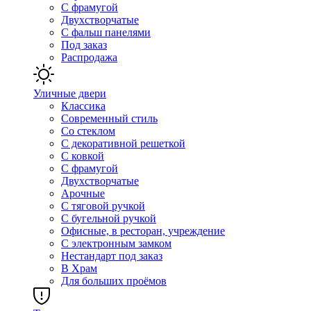
С фрамугой
Двухстворчатые
С фальш панелями
Под заказ
Распродажа
Уличные двери
Классика
Современный стиль
Со стеклом
С декоративной решеткой
С ковкой
С фрамугой
Двухстворчатые
Арочные
С тяговой ручкой
С бугельной ручкой
Офисные, в ресторан, учреждение
С электронным замком
Нестандарт под заказ
В Храм
Для больших проёмов