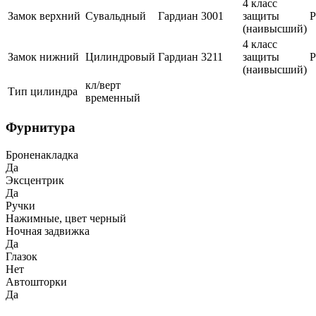
4 класс
Замок верхний
Сувальдный
Гардиан
3001
защиты
(наивысший)
4 класс
Замок нижний
Цилиндровый
Гардиан
3211
защиты
(наивысший)
кл/верт
Тип цилиндра
временный
Фурнитура
Броненакладка
Да
Эксцентрик
Да
Ручки
Нажимные, цвет черный
Ночная задвижка
Да
Глазок
Нет
Автошторки
Да