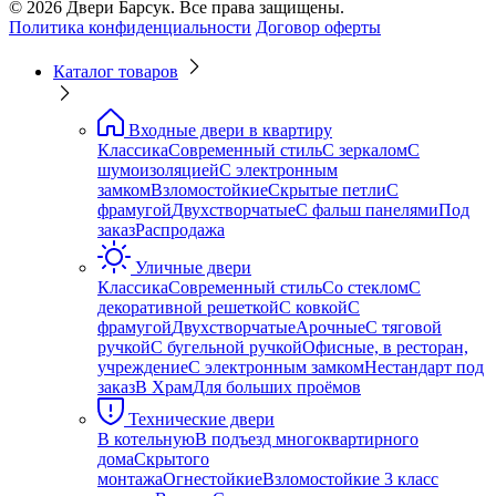
© 2026 Двери Барсук. Все права защищены.
Политика конфиденциальности
Договор оферты
Каталог товаров
Входные двери в квартиру
Классика
Современный стиль
С зеркалом
С
шумоизоляцией
С электронным
замком
Взломостойкие
Скрытые петли
С
фрамугой
Двухстворчатые
С фальш панелями
Под
заказ
Распродажа
Уличные двери
Классика
Современный стиль
Со стеклом
С
декоративной решеткой
С ковкой
С
фрамугой
Двухстворчатые
Арочные
С тяговой
ручкой
С бугельной ручкой
Офисные, в ресторан,
учреждение
С электронным замком
Нестандарт под
заказ
В Храм
Для больших проёмов
Технические двери
В котельную
В подъезд многоквартирного
дома
Скрытого
монтажа
Огнестойкие
Взломостойкие 3 класс