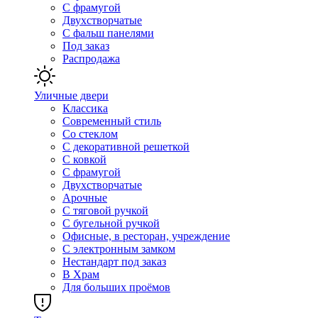
С фрамугой
Двухстворчатые
С фальш панелями
Под заказ
Распродажа
Уличные двери
Классика
Современный стиль
Со стеклом
С декоративной решеткой
С ковкой
С фрамугой
Двухстворчатые
Арочные
С тяговой ручкой
С бугельной ручкой
Офисные, в ресторан, учреждение
С электронным замком
Нестандарт под заказ
В Храм
Для больших проёмов