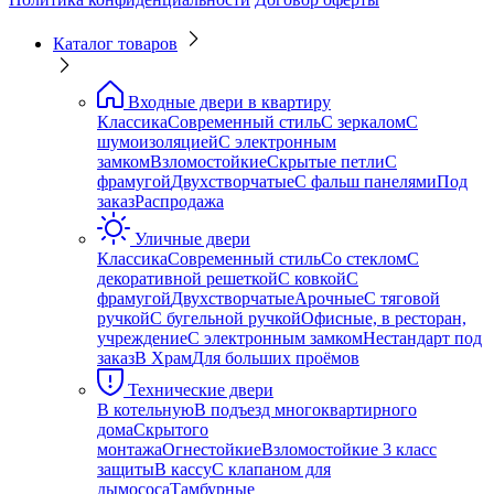
Каталог товаров
Входные двери в квартиру
Классика
Современный стиль
С зеркалом
С
шумоизоляцией
С электронным
замком
Взломостойкие
Скрытые петли
С
фрамугой
Двухстворчатые
С фальш панелями
Под
заказ
Распродажа
Уличные двери
Классика
Современный стиль
Со стеклом
С
декоративной решеткой
С ковкой
С
фрамугой
Двухстворчатые
Арочные
С тяговой
ручкой
С бугельной ручкой
Офисные, в ресторан,
учреждение
С электронным замком
Нестандарт под
заказ
В Храм
Для больших проёмов
Технические двери
В котельную
В подъезд многоквартирного
дома
Скрытого
монтажа
Огнестойкие
Взломостойкие 3 класс
защиты
В кассу
С клапаном для
дымососа
Тамбурные