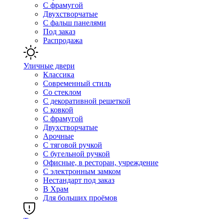
С фрамугой
Двухстворчатые
С фальш панелями
Под заказ
Распродажа
Уличные двери
Классика
Современный стиль
Со стеклом
С декоративной решеткой
С ковкой
С фрамугой
Двухстворчатые
Арочные
С тяговой ручкой
С бугельной ручкой
Офисные, в ресторан, учреждение
С электронным замком
Нестандарт под заказ
В Храм
Для больших проёмов