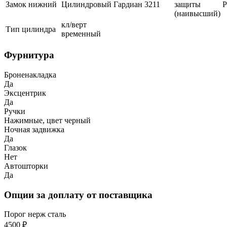
Замок нижний
Цилиндровый
Гардиан
3211
защиты
(наивысший)
кл/верт
Тип цилиндра
временный
Фурнитура
Броненакладка
Да
Эксцентрик
Да
Ручки
Нажимные, цвет черный
Ночная задвижка
Да
Глазок
Нет
Автошторки
Да
Опции за доплату от поставщика
Порог нерж сталь
4500 ₽