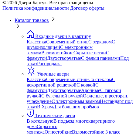
© 2026 Двери Барсук. Все права защищены.
Политика конфиденциальности
Договор оферты
Каталог товаров
Входные двери в квартиру
Классика
Современный стиль
С зеркалом
С
шумоизоляцией
С электронным
замком
Взломостойкие
Скрытые петли
С
фрамугой
Двухстворчатые
С фальш панелями
Под
заказ
Распродажа
Уличные двери
Классика
Современный стиль
Со стеклом
С
декоративной решеткой
С ковкой
С
фрамугой
Двухстворчатые
Арочные
С тяговой
ручкой
С бугельной ручкой
Офисные, в ресторан,
учреждение
С электронным замком
Нестандарт под
заказ
В Храм
Для больших проёмов
Технические двери
В котельную
В подъезд многоквартирного
дома
Скрытого
монтажа
Огнестойкие
Взломостойкие 3 класс