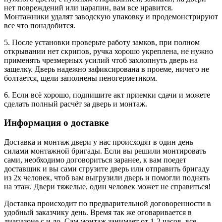
нет повреждений или царапин, вам все нравится.
Монтажники удалят заводскую упаковку и продемонстрируют
все что понадобится.
5. После установки проверьте работу замков, при полном
открывании нет скрипов, ручка хорошо укреплена, не нужно
применять чрезмерных усилий чтоб захлопнуть дверь на
защелку. Дверь надежно зафиксирована в проеме, ничего не
болтается, щели заполнены пеногерметиком.
6. Если всё хорошо, подпишите акт приемки сдачи и можете
сделать полный расчёт за дверь и монтаж.
Информация о доставке
Доставка и монтаж двери у нас происходят в один день
силами монтажной бригады. Если вы решили монтировать
сами, необходимо договориться заранее, к вам поедет
доставщик и вы сами сгрузите дверь или отправить бригаду
из 2х человек, чтоб вам выгрузили дверь и помогли поднять
на этаж. Двери тяжелые, один человек может не справиться!
Доставка происходит по предварительной договоренности в
удобный заказчику день. Время так же оговаривается в
диапазоне с и до. Сам монтаж занимает от 1-2 часов, все