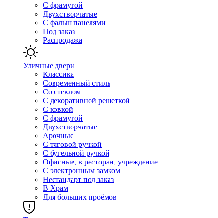
С фрамугой
Двухстворчатые
С фальш панелями
Под заказ
Распродажа
Уличные двери
Классика
Современный стиль
Со стеклом
С декоративной решеткой
С ковкой
С фрамугой
Двухстворчатые
Арочные
С тяговой ручкой
С бугельной ручкой
Офисные, в ресторан, учреждение
С электронным замком
Нестандарт под заказ
В Храм
Для больших проёмов