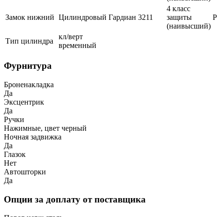
4 класс
Замок нижний
Цилиндровый
Гардиан
3211
защиты
(наивысший)
кл/верт
Тип цилиндра
временный
Фурнитура
Броненакладка
Да
Эксцентрик
Да
Ручки
Нажимные, цвет черный
Ночная задвижка
Да
Глазок
Нет
Автошторки
Да
Опции за доплату от поставщика