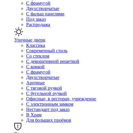
С фрамугой
Двухстворчатые
С фальш панелями
Под заказ
Распродажа
Уличные двери
Классика
Современный стиль
Со стеклом
С декоративной решеткой
С ковкой
С фрамугой
Двухстворчатые
Арочные
С тяговой ручкой
С бугельной ручкой
Офисные, в ресторан, учреждение
С электронным замком
Нестандарт под заказ
В Храм
Для больших проёмов