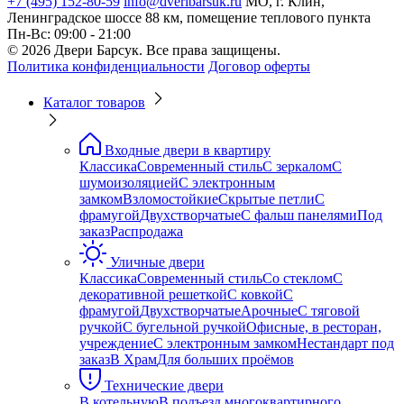
+7 (495) 152-80-59
info@dveribarsuk.ru
МО, г. Клин,
Ленинградское шоссе 88 км, помещение теплового пункта
Пн-Вс: 09:00 - 21:00
© 2026 Двери Барсук. Все права защищены.
Политика конфиденциальности
Договор оферты
Каталог товаров
Входные двери в квартиру
Классика
Современный стиль
С зеркалом
С
шумоизоляцией
С электронным
замком
Взломостойкие
Скрытые петли
С
фрамугой
Двухстворчатые
С фальш панелями
Под
заказ
Распродажа
Уличные двери
Классика
Современный стиль
Со стеклом
С
декоративной решеткой
С ковкой
С
фрамугой
Двухстворчатые
Арочные
С тяговой
ручкой
С бугельной ручкой
Офисные, в ресторан,
учреждение
С электронным замком
Нестандарт под
заказ
В Храм
Для больших проёмов
Технические двери
В котельную
В подъезд многоквартирного