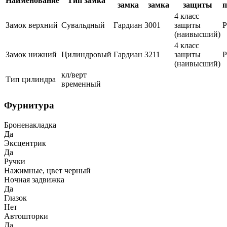
Наименование
Тип замка
замка
замка
защиты
п
4 класс
Замок верхний
Сувальдный
Гардиан
3001
защиты
(наивысший)
4 класс
Замок нижний
Цилиндровый
Гардиан
3211
защиты
(наивысший)
кл/верт
Тип цилиндра
временный
Фурнитура
Броненакладка
Да
Эксцентрик
Да
Ручки
Нажимные, цвет черный
Ночная задвижка
Да
Глазок
Нет
Автошторки
Да