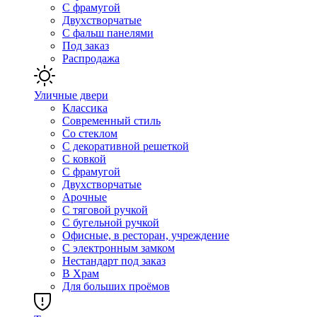
С фрамугой
Двухстворчатые
С фальш панелями
Под заказ
Распродажа
Уличные двери
Классика
Современный стиль
Со стеклом
С декоративной решеткой
С ковкой
С фрамугой
Двухстворчатые
Арочные
С тяговой ручкой
С бугельной ручкой
Офисные, в ресторан, учреждение
С электронным замком
Нестандарт под заказ
В Храм
Для больших проёмов