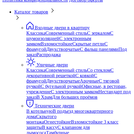
Каталог товаров
Входные двери в квартиру
Классика
Современный стиль
С зеркалом
С
шумоизоляцией
С электронным
замком
Взломостойкие
Скрытые петли
С
фрамугой
Двухстворчатые
С фальш панелями
Под
заказ
Распродажа
Уличные двери
Классика
Современный стиль
Со стеклом
С
декоративной решеткой
С ковкой
С
фрамугой
Двухстворчатые
Арочные
С тяговой
ручкой
С бугельной ручкой
Офисные, в ресторан,
учреждение
С электронным замком
Нестандарт под
заказ
В Храм
Для больших проёмов
Технические двери
В котельную
В подъезд многоквартирного
дома
Скрытого
монтажа
Огнестойкие
Взломостойкие 3 класс
защиты
В кассу
С клапаном для
дымососа
Тамбурные