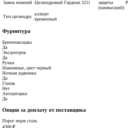
Замок нижний
Цилиндровый
Гардиан
3211
защиты
(наивысший)
кл/верт
Тип цилиндра
временный
Фурнитура
Броненакладка
Да
Эксцентрик
Да
Ручки
Нажимные, цвет черный
Ночная задвижка
Да
Глазок
Нет
Автошторки
Да
Опции за доплату от поставщика
Порог нерж сталь
4500 ₽