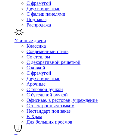
С фрамугой
Двухстворчатые
С фальш панелями
Под заказ
Распродажа
Уличные двери
Классика
Современный стиль
Со стеклом
С декоративной решеткой
С ковкой
С фрамугой
Двухстворчатые
Арочные
С тяговой ручкой
С бугельной ручкой
Офисные, в ресторан, учреждение
С электронным замком
Нестандарт под заказ
В Храм
Для больших проёмов