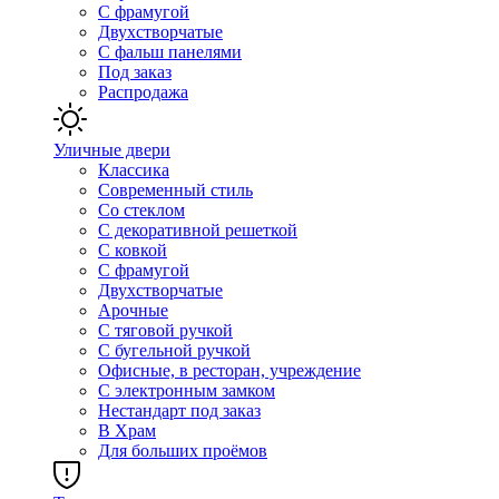
С фрамугой
Двухстворчатые
С фальш панелями
Под заказ
Распродажа
Уличные двери
Классика
Современный стиль
Со стеклом
С декоративной решеткой
С ковкой
С фрамугой
Двухстворчатые
Арочные
С тяговой ручкой
С бугельной ручкой
Офисные, в ресторан, учреждение
С электронным замком
Нестандарт под заказ
В Храм
Для больших проёмов