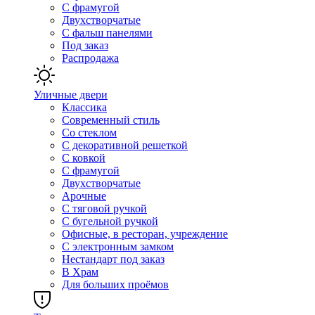
С фрамугой
Двухстворчатые
С фальш панелями
Под заказ
Распродажа
Уличные двери
Классика
Современный стиль
Со стеклом
С декоративной решеткой
С ковкой
С фрамугой
Двухстворчатые
Арочные
С тяговой ручкой
С бугельной ручкой
Офисные, в ресторан, учреждение
С электронным замком
Нестандарт под заказ
В Храм
Для больших проёмов