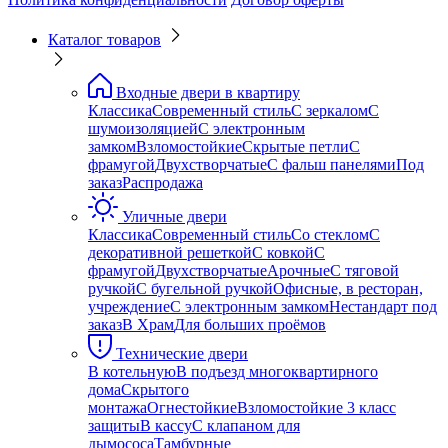
Каталог товаров
Входные двери в квартиру
Классика
Современный стиль
С зеркалом
С
шумоизоляцией
С электронным
замком
Взломостойкие
Скрытые петли
С
фрамугой
Двухстворчатые
С фальш панелями
Под
заказ
Распродажа
Уличные двери
Классика
Современный стиль
Со стеклом
С
декоративной решеткой
С ковкой
С
фрамугой
Двухстворчатые
Арочные
С тяговой
ручкой
С бугельной ручкой
Офисные, в ресторан,
учреждение
С электронным замком
Нестандарт под
заказ
В Храм
Для больших проёмов
Технические двери
В котельную
В подъезд многоквартирного
дома
Скрытого
монтажа
Огнестойкие
Взломостойкие 3 класс
защиты
В кассу
С клапаном для
дымососа
Тамбурные