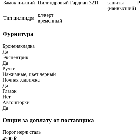
Замок нижний
Цилиндровый
Гардиан
3211
защиты
(наивысший)
кл/верт
Тип цилиндра
временный
Фурнитура
Броненакладка
Да
Эксцентрик
Да
Ручки
Нажимные, цвет черный
Ночная задвижка
Да
Глазок
Нет
Автошторки
Да
Опции за доплату от поставщика
Порог нерж сталь
4500 ₽