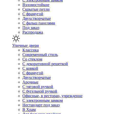
С электронным замком
Взломостойкие
Скрытые петли
С фрамугой
Двухстворчатые
С фальш панелями
Под заказ
Распродажа
Уличные двери
Классика
Современный стиль
Со стеклом
С декоративной решеткой
С ковкой
С фрамугой
Двухстворчатые
Арочные
С тяговой ручкой
С бугельной ручкой
Офисные, в ресторан, учреждение
С электронным замком
Нестандарт под заказ
В Храм