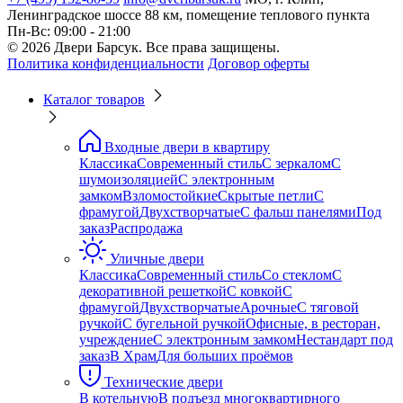
Ленинградское шоссе 88 км, помещение теплового пункта
Пн-Вс: 09:00 - 21:00
© 2026 Двери Барсук. Все права защищены.
Политика конфиденциальности
Договор оферты
Каталог товаров
Входные двери в квартиру
Классика
Современный стиль
С зеркалом
С
шумоизоляцией
С электронным
замком
Взломостойкие
Скрытые петли
С
фрамугой
Двухстворчатые
С фальш панелями
Под
заказ
Распродажа
Уличные двери
Классика
Современный стиль
Со стеклом
С
декоративной решеткой
С ковкой
С
фрамугой
Двухстворчатые
Арочные
С тяговой
ручкой
С бугельной ручкой
Офисные, в ресторан,
учреждение
С электронным замком
Нестандарт под
заказ
В Храм
Для больших проёмов
Технические двери
В котельную
В подъезд многоквартирного