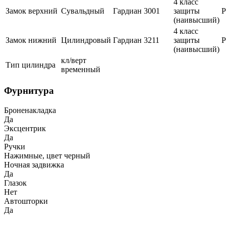
4 класс
Замок верхний
Сувальдный
Гардиан
3001
защиты
(наивысший)
4 класс
Замок нижний
Цилиндровый
Гардиан
3211
защиты
(наивысший)
кл/верт
Тип цилиндра
временный
Фурнитура
Броненакладка
Да
Эксцентрик
Да
Ручки
Нажимные, цвет черный
Ночная задвижка
Да
Глазок
Нет
Автошторки
Да