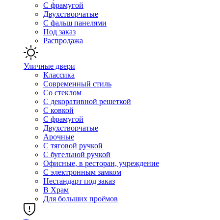
С фрамугой
Двухстворчатые
С фальш панелями
Под заказ
Распродажа
Уличные двери
Классика
Современный стиль
Со стеклом
С декоративной решеткой
С ковкой
С фрамугой
Двухстворчатые
Арочные
С тяговой ручкой
С бугельной ручкой
Офисные, в ресторан, учреждение
С электронным замком
Нестандарт под заказ
В Храм
Для больших проёмов