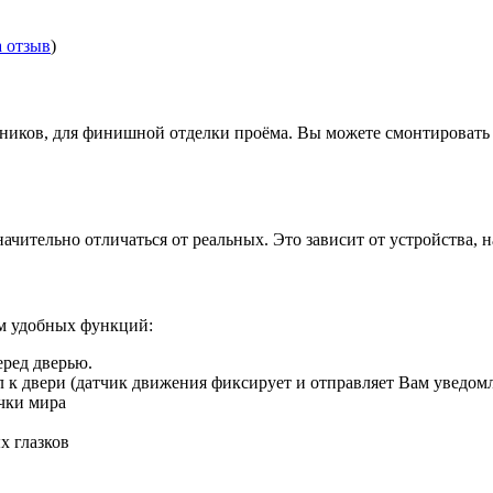
а отзыв
)
иков, для финишной отделки проёма. Вы можете смонтировать д
ачительно отличаться от реальных. Это зависит от устройства, 
ом удобных функций:
еред дверью.
ил к двери (датчик движения фиксирует и отправляет Вам уведом
чки мира
х глазков