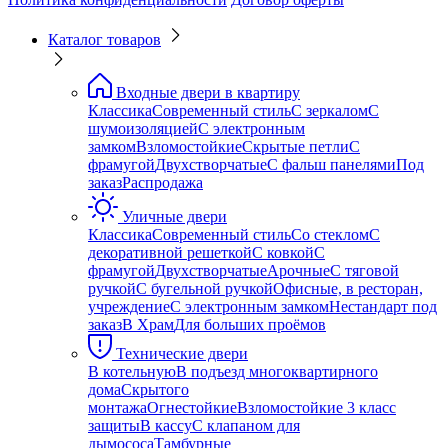
Каталог товаров
Входные двери в квартиру
Классика
Современный стиль
С зеркалом
С
шумоизоляцией
С электронным
замком
Взломостойкие
Скрытые петли
С
фрамугой
Двухстворчатые
С фальш панелями
Под
заказ
Распродажа
Уличные двери
Классика
Современный стиль
Со стеклом
С
декоративной решеткой
С ковкой
С
фрамугой
Двухстворчатые
Арочные
С тяговой
ручкой
С бугельной ручкой
Офисные, в ресторан,
учреждение
С электронным замком
Нестандарт под
заказ
В Храм
Для больших проёмов
Технические двери
В котельную
В подъезд многоквартирного
дома
Скрытого
монтажа
Огнестойкие
Взломостойкие 3 класс
защиты
В кассу
С клапаном для
дымососа
Тамбурные