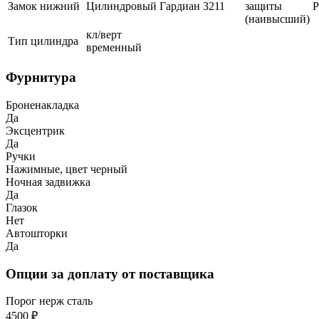
Замок нижний
Цилиндровый
Гардиан
3211
защиты
(наивысший)
кл/верт
Тип цилиндра
временный
Фурнитура
Броненакладка
Да
Эксцентрик
Да
Ручки
Нажимные, цвет черный
Ночная задвижка
Да
Глазок
Нет
Автошторки
Да
Опции за доплату от поставщика
Порог нерж сталь
4500 ₽