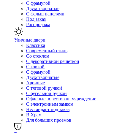
С фрамугой
Двухстворчатые
С фальш панелями
Под заказ
Распродажа
Уличные двери
Классика
Современный стиль
Со стеклом
С декоративной решеткой
С ковкой
С фрамугой
Двухстворчатые
Арочные
С тяговой ручкой
С бугельной ручкой
Офисные, в ресторан, учреждение
С электронным замком
Нестандарт под заказ
В Храм
Для больших проёмов