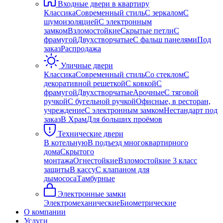
Входные двери в квартиру
Классика
Современный стиль
С зеркалом
С
шумоизоляцией
С электронным
замком
Взломостойкие
Скрытые петли
С
фрамугой
Двухстворчатые
С фальш панелями
Под
заказ
Распродажа
Уличные двери
Классика
Современный стиль
Со стеклом
С
декоративной решеткой
С ковкой
С
фрамугой
Двухстворчатые
Арочные
С тяговой
ручкой
С бугельной ручкой
Офисные, в ресторан,
учреждение
С электронным замком
Нестандарт под
заказ
В Храм
Для больших проёмов
Технические двери
В котельную
В подъезд многоквартирного
дома
Скрытого
монтажа
Огнестойкие
Взломостойкие 3 класс
защиты
В кассу
С клапаном для
дымососа
Тамбурные
Электронные замки
Электромеханические
Биометрические
О компании
Услуги