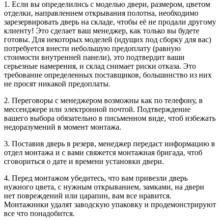
1. Если вы определились с моделью двери, размером, цветом
отделки, направлением открывания полотна, необходимо
зарезервировать дверь на складе, чтобы её не продали другому
клиенту! Это сделает ваш менеджер, как только вы будете
готовы. Для некоторых моделей (идущих под сборку для вас)
потребуется внести небольшую предоплату (равную
стоимости внутренней панели), это подтвердит ваши
серьезные намерения, и склад снимает риски отказа. Это
требование определенных поставщиков, большинство из них
не просят никакой предоплаты.
2. Переговоры с менеджером возможны как по телефону, в
мессенджере или электронной почтой. Подтверждение
вашего выбора обязательно в письменном виде, чтоб избежать
недоразумений в момент монтажа.
3. Поставив дверь в резерв, менеджер передаст информацию в
отдел монтажа и с вами свяжется монтажная бригада, чтоб
сговориться о дате и времени установки двери.
4. Перед монтажом убедитесь, что вам привезли дверь
нужного цвета, с нужным открыванием, замками, на двери
нет повреждений или царапин, вам все нравится.
Монтажники удалят заводскую упаковку и продемонстрируют
все что понадобится.