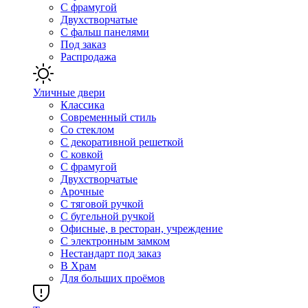
С фрамугой
Двухстворчатые
С фальш панелями
Под заказ
Распродажа
Уличные двери
Классика
Современный стиль
Со стеклом
С декоративной решеткой
С ковкой
С фрамугой
Двухстворчатые
Арочные
С тяговой ручкой
С бугельной ручкой
Офисные, в ресторан, учреждение
С электронным замком
Нестандарт под заказ
В Храм
Для больших проёмов