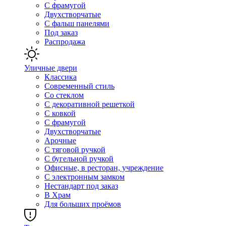
С фрамугой
Двухстворчатые
С фальш панелями
Под заказ
Распродажа
Уличные двери
Классика
Современный стиль
Со стеклом
С декоративной решеткой
С ковкой
С фрамугой
Двухстворчатые
Арочные
С тяговой ручкой
С бугельной ручкой
Офисные, в ресторан, учреждение
С электронным замком
Нестандарт под заказ
В Храм
Для больших проёмов