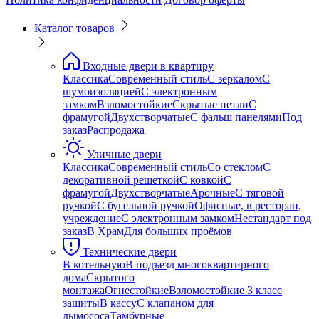
Каталог товаров
Входные двери в квартиру
Классика
Современный стиль
С зеркалом
С
шумоизоляцией
С электронным
замком
Взломостойкие
Скрытые петли
С
фрамугой
Двухстворчатые
С фальш панелями
Под
заказ
Распродажа
Уличные двери
Классика
Современный стиль
Со стеклом
С
декоративной решеткой
С ковкой
С
фрамугой
Двухстворчатые
Арочные
С тяговой
ручкой
С бугельной ручкой
Офисные, в ресторан,
учреждение
С электронным замком
Нестандарт под
заказ
В Храм
Для больших проёмов
Технические двери
В котельную
В подъезд многоквартирного
дома
Скрытого
монтажа
Огнестойкие
Взломостойкие 3 класс
защиты
В кассу
С клапаном для
дымососа
Тамбурные