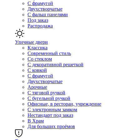
С фрамугой
Двухстворчатые
С фальш панелями
Под заказ
Распродажа
Уличные двери
Классика
Современный стиль
Со стеклом
С декоративной решеткой
С ковкой
С фрамугой
Двухстворчатые
Арочные
С тяговой ручкой
С бугельной ручкой
Офисные, в ресторан, учреждение
С электронным замком
Нестандарт под заказ
В Храм
Для больших проёмов