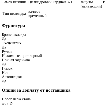
Замок нижний
Цилиндровый
Гардиан
3211
защиты
(наивысший)
кл/верт
Тип цилиндра
временный
Фурнитура
Броненакладка
Да
Эксцентрик
Да
Ручки
Нажимные, цвет черный
Ночная задвижка
Да
Глазок
Нет
Автошторки
Да
Опции за доплату от поставщика
Порог нерж сталь
4500 ₽