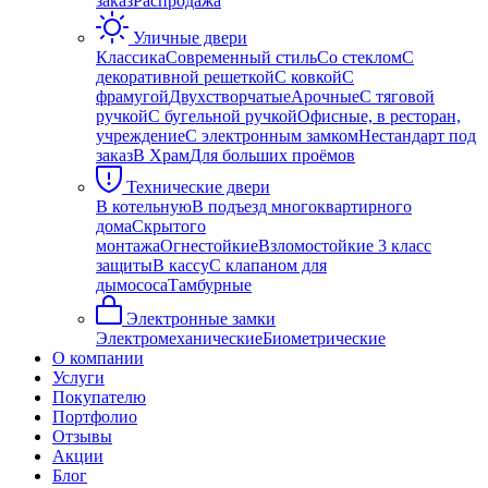
заказ
Распродажа
Уличные двери
Классика
Современный стиль
Со стеклом
С
декоративной решеткой
С ковкой
С
фрамугой
Двухстворчатые
Арочные
С тяговой
ручкой
С бугельной ручкой
Офисные, в ресторан,
учреждение
С электронным замком
Нестандарт под
заказ
В Храм
Для больших проёмов
Технические двери
В котельную
В подъезд многоквартирного
дома
Скрытого
монтажа
Огнестойкие
Взломостойкие 3 класс
защиты
В кассу
С клапаном для
дымососа
Тамбурные
Электронные замки
Электромеханические
Биометрические
О компании
Услуги
Покупателю
Портфолио
Отзывы
Акции
Блог