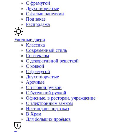
С фрамугой
Двухстворчатые
С фальш панелями
Под заказ
Распродажа
Уличные двери
Классика
Современный стиль
Со стеклом
С декоративной решеткой
С ковкой
С фрамугой
Двухстворчатые
Арочные
С тяговой ручкой
С бугельной ручкой
Офисные, в ресторан, учреждение
С электронным замком
Нестандарт под заказ
В Храм
Для больших проёмов