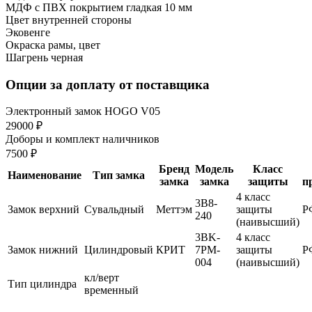
МДФ с ПВХ покрытием гладкая 10 мм
Цвет внутренней стороны
Эковенге
Окраска рамы, цвет
Шагрень черная
Опции за доплату от поставщика
Электронный замок HOGO V05
29000 ₽
Доборы и комплект наличников
7500 ₽
Бренд
Модель
Класс
Наименование
Тип замка
замка
замка
защиты
п
4 класс
3В8-
Замок верхний
Сувальдный
Меттэм
защиты
Р
240
(наивысший)
3BK-
4 класс
Замок нижний
Цилиндровый
КРИТ
7PM-
защиты
Р
004
(наивысший)
кл/верт
Тип цилиндра
временный