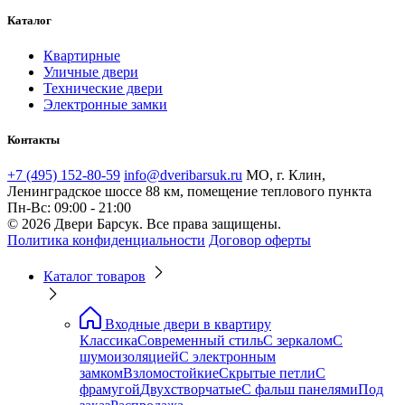
Каталог
Квартирные
Уличные двери
Технические двери
Электронные замки
Контакты
+7 (495) 152-80-59
info@dveribarsuk.ru
МО, г. Клин,
Ленинградское шоссе 88 км, помещение теплового пункта
Пн-Вс: 09:00 - 21:00
© 2026 Двери Барсук. Все права защищены.
Политика конфиденциальности
Договор оферты
Каталог товаров
Входные двери в квартиру
Классика
Современный стиль
С зеркалом
С
шумоизоляцией
С электронным
замком
Взломостойкие
Скрытые петли
С
фрамугой
Двухстворчатые
С фальш панелями
Под