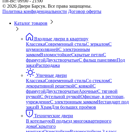
Пн-Вс: 09:00 - 21:00
© 2026 Двери Барсук. Все права защищены.
Политика конфиденциальности
Договор оферты
Каталог товаров
Входные двери в квартиру
Классика
Современный стиль
С зеркалом
С
шумоизоляцией
С электронным
замком
Взломостойкие
Скрытые петли
С
фрамугой
Двухстворчатые
С фальш панелями
Под
заказ
Распродажа
Уличные двери
Классика
Современный стиль
Со стеклом
С
декоративной решеткой
С ковкой
С
фрамугой
Двухстворчатые
Арочные
С тяговой
ручкой
С бугельной ручкой
Офисные, в ресторан,
учреждение
С электронным замком
Нестандарт под
заказ
В Храм
Для больших проёмов
Технические двери
В котельную
В подъезд многоквартирного
дома
Скрытого
монтажа
Огнестойкие
Взломостойкие 3 класс