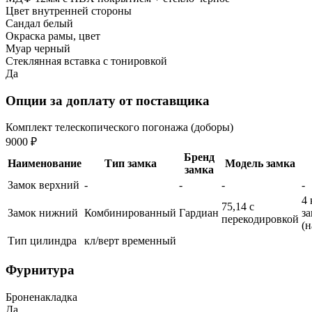
Цвет внутренней стороны
Сандал белый
Окраска рамы, цвет
Муар черный
Стеклянная вставка с тонировкой
Да
Опции за доплату от поставщика
Комплект телескопического погонажа (доборы)
9000 ₽
Бренд
Наименование
Тип замка
Модель замка
замка
Замок верхний
-
-
-
-
4 
75,14 с
Замок нижний
Комбинированный
Гардиан
з
перекодировкой
(
Тип цилиндра
кл/верт временный
Фурнитура
Броненакладка
Да