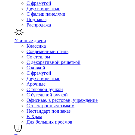
С фрамугой
Двухстворчатые
С фальш панелями
Под заказ
Распродажа
Уличные двери
Классика
Современный стиль
Со стеклом
С декоративной решеткой
С ковкой
С фрамугой
Двухстворчатые
Арочные
С тяговой ручкой
С бугельной ручкой
Офисные, в ресторан, учреждение
С электронным замком
Нестандарт под заказ
В Храм
Для больших проёмов