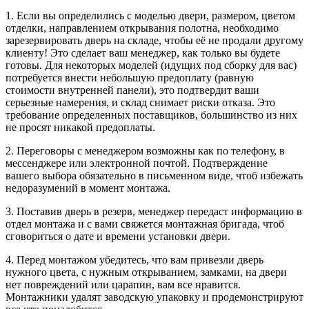
1. Если вы определились с моделью двери, размером, цветом
отделки, направлением открывания полотна, необходимо
зарезервировать дверь на складе, чтобы её не продали другому
клиенту! Это сделает ваш менеджер, как только вы будете
готовы. Для некоторых моделей (идущих под сборку для вас)
потребуется внести небольшую предоплату (равную
стоимости внутренней панели), это подтвердит ваши
серьезные намерения, и склад снимает риски отказа. Это
требование определенных поставщиков, большинство из них
не просят никакой предоплаты.
2. Переговоры с менеджером возможны как по телефону, в
мессенджере или электронной почтой. Подтверждение
вашего выбора обязательно в письменном виде, чтоб избежать
недоразумений в момент монтажа.
3. Поставив дверь в резерв, менеджер передаст информацию в
отдел монтажа и с вами свяжется монтажная бригада, чтоб
сговориться о дате и времени установки двери.
4. Перед монтажом убедитесь, что вам привезли дверь
нужного цвета, с нужным открыванием, замками, на двери
нет повреждений или царапин, вам все нравится.
Монтажники удалят заводскую упаковку и продемонстрируют