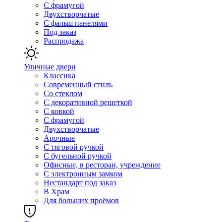
С фрамугой
Двухстворчатые
С фальш панелями
Под заказ
Распродажа
Уличные двери
Классика
Современный стиль
Со стеклом
С декоративной решеткой
С ковкой
С фрамугой
Двухстворчатые
Арочные
С тяговой ручкой
С бугельной ручкой
Офисные, в ресторан, учреждение
С электронным замком
Нестандарт под заказ
В Храм
Для больших проёмов