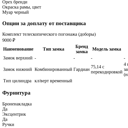
Орех бренди
Окраска рамы, цвет
Муар черный
Опции за доплату от поставщика
Комплект телескопического погонажа (доборы)
9000 ₽
Бренд
Наименование
Тип замка
Модель замка
замка
Замок верхний
-
-
-
-
4 
75,14 с
Замок нижний
Комбинированный
Гардиан
з
перекодировкой
(
Тип цилиндра
кл/верт временный
Фурнитура
Броненакладка
Да
Эксцентрик
Да
Ручки