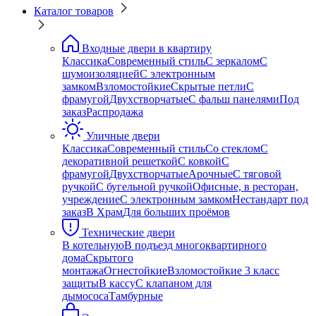
Каталог товаров
Входные двери в квартиру
Классика
Современный стиль
С зеркалом
С
шумоизоляцией
С электронным
замком
Взломостойкие
Скрытые петли
С
фрамугой
Двухстворчатые
С фальш панелями
Под
заказ
Распродажа
Уличные двери
Классика
Современный стиль
Со стеклом
С
декоративной решеткой
С ковкой
С
фрамугой
Двухстворчатые
Арочные
С тяговой
ручкой
С бугельной ручкой
Офисные, в ресторан,
учреждение
С электронным замком
Нестандарт под
заказ
В Храм
Для больших проёмов
Технические двери
В котельную
В подъезд многоквартирного
дома
Скрытого
монтажа
Огнестойкие
Взломостойкие 3 класс
защиты
В кассу
С клапаном для
дымососа
Тамбурные