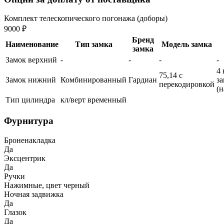
Комплект телескопического погонажа (доборы)
9000 ₽
Бренд
Наименование
Тип замка
Модель замка
замка
Замок верхний
-
-
-
-
4 
75,14 с
Замок нижний
Комбинированный
Гардиан
з
перекодировкой
(
Тип цилиндра
кл/верт временный
Фурнитура
Броненакладка
Да
Эксцентрик
Да
Ручки
Нажимные, цвет черный
Ночная задвижка
Да
Глазок
Да