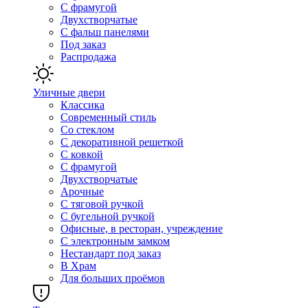
С фрамугой
Двухстворчатые
С фальш панелями
Под заказ
Распродажа
Уличные двери
Классика
Современный стиль
Со стеклом
С декоративной решеткой
С ковкой
С фрамугой
Двухстворчатые
Арочные
С тяговой ручкой
С бугельной ручкой
Офисные, в ресторан, учреждение
С электронным замком
Нестандарт под заказ
В Храм
Для больших проёмов