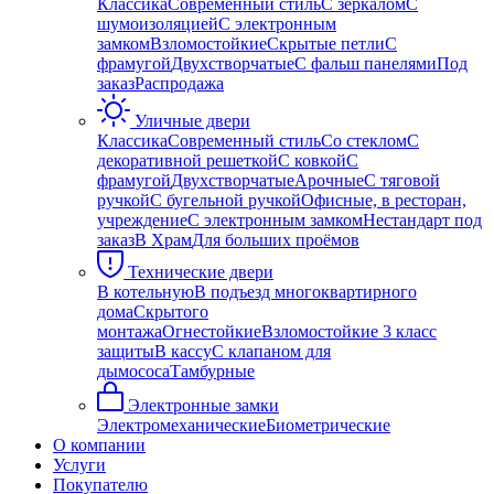
Классика
Современный стиль
С зеркалом
С
шумоизоляцией
С электронным
замком
Взломостойкие
Скрытые петли
С
фрамугой
Двухстворчатые
С фальш панелями
Под
заказ
Распродажа
Уличные двери
Классика
Современный стиль
Со стеклом
С
декоративной решеткой
С ковкой
С
фрамугой
Двухстворчатые
Арочные
С тяговой
ручкой
С бугельной ручкой
Офисные, в ресторан,
учреждение
С электронным замком
Нестандарт под
заказ
В Храм
Для больших проёмов
Технические двери
В котельную
В подъезд многоквартирного
дома
Скрытого
монтажа
Огнестойкие
Взломостойкие 3 класс
защиты
В кассу
С клапаном для
дымососа
Тамбурные
Электронные замки
Электромеханические
Биометрические
О компании
Услуги
Покупателю