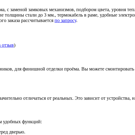
ма, с заменой замковых механизмов, подбором цвета, уровня те
ние толщины стали до 3 мм., термокабель в раме, удобные элек
ого заказа рассчитывается
по запросу
.
а отзыв
)
иков, для финишной отделки проёма. Вы можете смонтировать д
ачительно отличаться от реальных. Это зависит от устройства, 
ом удобных функций:
еред дверью.