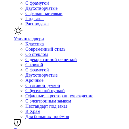
С фрамугой
Двухстворчатые
С фальш панелями
Под заказ
Распродажа
Уличные двери
Классика
Современный стиль
Со стеклом
С декоративной решеткой
С ковкой
С фрамугой
Двухстворчатые
Арочные
С тяговой ручкой
С бугельной ручкой
Офисные, в ресторан, учреждение
С электронным замком
Нестандарт под заказ
В Храм
Для больших проёмов