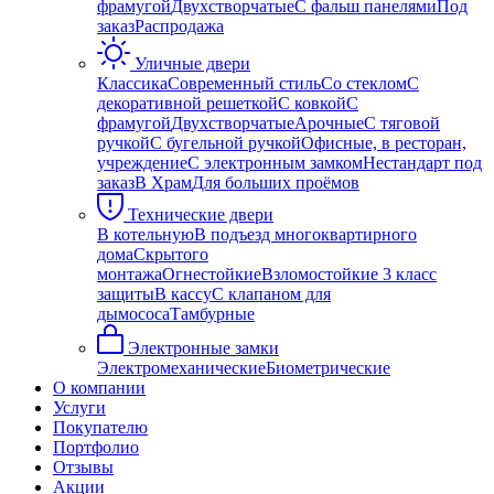
фрамугой
Двухстворчатые
С фальш панелями
Под
заказ
Распродажа
Уличные двери
Классика
Современный стиль
Со стеклом
С
декоративной решеткой
С ковкой
С
фрамугой
Двухстворчатые
Арочные
С тяговой
ручкой
С бугельной ручкой
Офисные, в ресторан,
учреждение
С электронным замком
Нестандарт под
заказ
В Храм
Для больших проёмов
Технические двери
В котельную
В подъезд многоквартирного
дома
Скрытого
монтажа
Огнестойкие
Взломостойкие 3 класс
защиты
В кассу
С клапаном для
дымососа
Тамбурные
Электронные замки
Электромеханические
Биометрические
О компании
Услуги
Покупателю
Портфолио
Отзывы
Акции