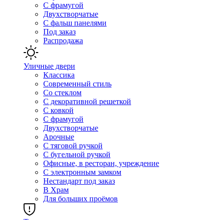
С фрамугой
Двухстворчатые
С фальш панелями
Под заказ
Распродажа
Уличные двери
Классика
Современный стиль
Со стеклом
С декоративной решеткой
С ковкой
С фрамугой
Двухстворчатые
Арочные
С тяговой ручкой
С бугельной ручкой
Офисные, в ресторан, учреждение
С электронным замком
Нестандарт под заказ
В Храм
Для больших проёмов