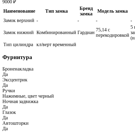
9000 ₽
Бренд
Наименование
Тип замка
Модель замка
замка
Замок верхний
-
-
-
-
5 
75,14 с
Замок нижний
Комбинированный
Гардиан
з
перекодировкой
(
Тип цилиндра
кл/верт временный
Фурнитура
Броненакладка
Да
Эксцентрик
Да
Ручки
Нажимные, цвет черный
Ночная задвижка
Да
Глазок
Да
Автошторки
Да