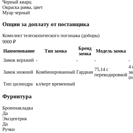
Черный кварц
Окраска рамы, цвет
Муар черный
Опции за доплату от поставщика
Комплект телескопического погонажа (доборы)
9000 ₽
Бренд
Наименование
Тип замка
Модель замка
замка
Замок верхний
-
-
-
-
4 
75,14 с
Замок нижний
Комбинированный
Гардиан
з
перекодировкой
(
Тип цилиндра
кл/верт временный
Фурнитура
Броненакладка
Да
Эксцентрик
Да
Ручки