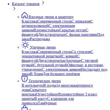
Каталог товаров
Входные двери в квартиру
Классика
Современный стиль
С зеркалом
С
шумоизоляцией
С электронным
замком
Взломостойкие
Скрытые петли
С
фрамугой
Двухстворчатые
С фальш панелями
Под
заказ
Распродажа
Уличные двери
Классика
Современный стиль
Со стеклом
С
декоративной решеткой
С ковкой
С
фрамугой
Двухстворчатые
Арочные
С тяговой
ручкой
С бугельной ручкой
Офисные, в ресторан,
учреждение
С электронным замком
Нестандарт под
заказ
В Храм
Для больших проёмов
Технические двери
В котельную
В подъезд многоквартирного
дома
Скрытого
монтажа
Огнестойкие
Взломостойкие 3 класс
защиты
В кассу
С клапаном для
дымососа
Тамбурные