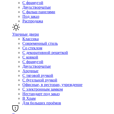
С фрамугой
Двухстворчатые
С фальш панелями
Под заказ
Распродажа
Уличные двери
Классика
Современный стиль
Со стеклом
С декоративной решеткой
С ковкой
С фрамугой
Двухстворчатые
Арочные
С тяговой ручкой
С бугельной ручкой
Офисные, в ресторан, учреждение
С электронным замком
Нестандарт под заказ
В Храм
Для больших проёмов