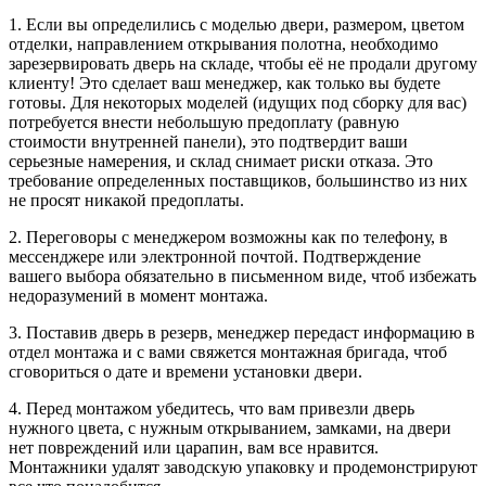
1. Если вы определились с моделью двери, размером, цветом
отделки, направлением открывания полотна, необходимо
зарезервировать дверь на складе, чтобы её не продали другому
клиенту! Это сделает ваш менеджер, как только вы будете
готовы. Для некоторых моделей (идущих под сборку для вас)
потребуется внести небольшую предоплату (равную
стоимости внутренней панели), это подтвердит ваши
серьезные намерения, и склад снимает риски отказа. Это
требование определенных поставщиков, большинство из них
не просят никакой предоплаты.
2. Переговоры с менеджером возможны как по телефону, в
мессенджере или электронной почтой. Подтверждение
вашего выбора обязательно в письменном виде, чтоб избежать
недоразумений в момент монтажа.
3. Поставив дверь в резерв, менеджер передаст информацию в
отдел монтажа и с вами свяжется монтажная бригада, чтоб
сговориться о дате и времени установки двери.
4. Перед монтажом убедитесь, что вам привезли дверь
нужного цвета, с нужным открыванием, замками, на двери
нет повреждений или царапин, вам все нравится.
Монтажники удалят заводскую упаковку и продемонстрируют