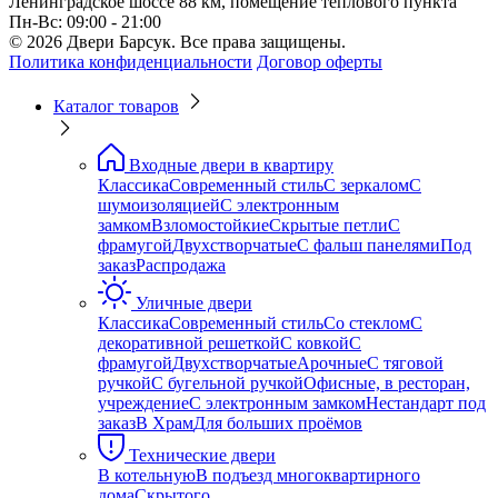
Ленинградское шоссе 88 км, помещение теплового пункта
Пн-Вс: 09:00 - 21:00
© 2026 Двери Барсук. Все права защищены.
Политика конфиденциальности
Договор оферты
Каталог товаров
Входные двери в квартиру
Классика
Современный стиль
С зеркалом
С
шумоизоляцией
С электронным
замком
Взломостойкие
Скрытые петли
С
фрамугой
Двухстворчатые
С фальш панелями
Под
заказ
Распродажа
Уличные двери
Классика
Современный стиль
Со стеклом
С
декоративной решеткой
С ковкой
С
фрамугой
Двухстворчатые
Арочные
С тяговой
ручкой
С бугельной ручкой
Офисные, в ресторан,
учреждение
С электронным замком
Нестандарт под
заказ
В Храм
Для больших проёмов
Технические двери
В котельную
В подъезд многоквартирного
дома
Скрытого