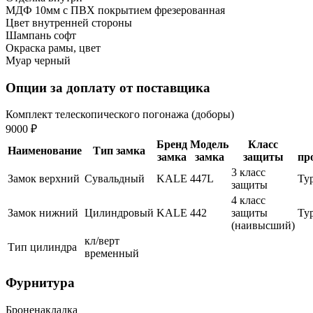
МДФ 10мм с ПВХ покрытием фрезерованная
Цвет внутренней стороны
Шампань софт
Окраска рамы, цвет
Муар черный
Опции за доплату от поставщика
Комплект телескопического погонажа (доборы)
9000 ₽
Бренд
Модель
Класс
Наименование
Тип замка
замка
замка
защиты
пр
3 класс
Замок верхний
Сувальдный
KALE
447L
Ту
защиты
4 класс
Замок нижний
Цилиндровый
KALE
442
защиты
Ту
(наивысший)
кл/верт
Тип цилиндра
временный
Фурнитура
Броненакладка