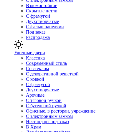
С электронным замком
Взломостойкие
Скрытые петли
С фрамугой
Двухстворчатые
С фальш панелями
Под заказ
Распродажа
Уличные двери
Классика
Современный стиль
Со стеклом
С декоративной решеткой
С ковкой
С фрамугой
Двухстворчатые
Арочные
С тяговой ручкой
С бугельной ручкой
Офисные, в ресторан, учреждение
С электронным замком
Нестандарт под заказ
В Храм