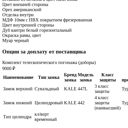
Цвет внешней стороны
Орех американский
Отделка внутри
МДФ 10мм с ПВХ покрытием фрезерованная
Цвет внутренней стороны
Дуб кантри белый горизонтальный
Окраска рамы, цвет
Муар черный
Опции за доплату от поставщика
Комплект телескопического погонажа (доборы)
9000 ₽
Бренд
Модель
Класс
Наименование
Тип замка
замка
замка
защиты
пр
3 класс
Замок верхний
Сувальдный
KALE
447L
Ту
защиты
4 класс
Замок нижний
Цилиндровый
KALE
442
защиты
Ту
(наивысший)
кл/верт
Тип цилиндра
временный