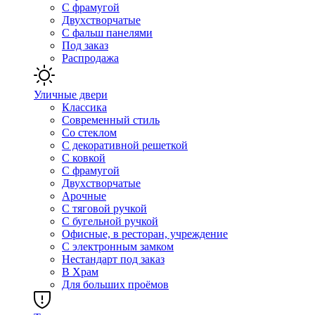
С фрамугой
Двухстворчатые
С фальш панелями
Под заказ
Распродажа
Уличные двери
Классика
Современный стиль
Со стеклом
С декоративной решеткой
С ковкой
С фрамугой
Двухстворчатые
Арочные
С тяговой ручкой
С бугельной ручкой
Офисные, в ресторан, учреждение
С электронным замком
Нестандарт под заказ
В Храм
Для больших проёмов