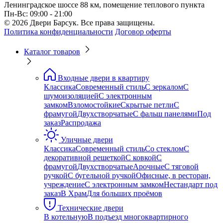
Ленинградское шоссе 88 км, помещение теплового пункта
Пн-Вс: 09:00 - 21:00
© 2026 Двери Барсук. Все права защищены.
Политика конфиденциальности
Договор оферты
Каталог товаров
Входные двери в квартиру
Классика
Современный стиль
С зеркалом
С
шумоизоляцией
С электронным
замком
Взломостойкие
Скрытые петли
С
фрамугой
Двухстворчатые
С фальш панелями
Под
заказ
Распродажа
Уличные двери
Классика
Современный стиль
Со стеклом
С
декоративной решеткой
С ковкой
С
фрамугой
Двухстворчатые
Арочные
С тяговой
ручкой
С бугельной ручкой
Офисные, в ресторан,
учреждение
С электронным замком
Нестандарт под
заказ
В Храм
Для больших проёмов
Технические двери
В котельную
В подъезд многоквартирного