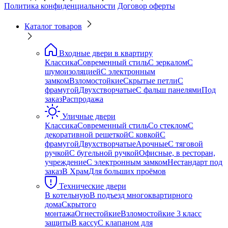
Политика конфиденциальности
Договор оферты
Каталог товаров
Входные двери в квартиру
Классика
Современный стиль
С зеркалом
С
шумоизоляцией
С электронным
замком
Взломостойкие
Скрытые петли
С
фрамугой
Двухстворчатые
С фальш панелями
Под
заказ
Распродажа
Уличные двери
Классика
Современный стиль
Со стеклом
С
декоративной решеткой
С ковкой
С
фрамугой
Двухстворчатые
Арочные
С тяговой
ручкой
С бугельной ручкой
Офисные, в ресторан,
учреждение
С электронным замком
Нестандарт под
заказ
В Храм
Для больших проёмов
Технические двери
В котельную
В подъезд многоквартирного
дома
Скрытого
монтажа
Огнестойкие
Взломостойкие 3 класс
защиты
В кассу
С клапаном для