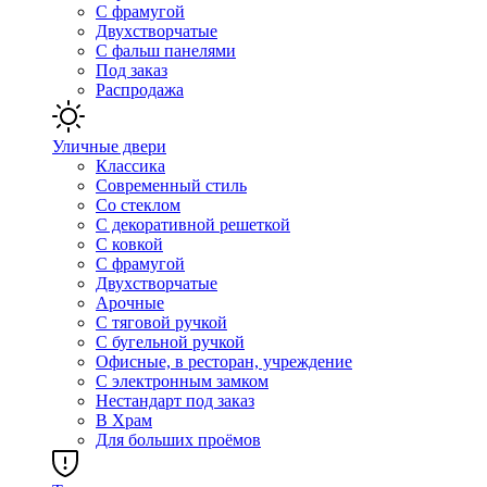
С фрамугой
Двухстворчатые
С фальш панелями
Под заказ
Распродажа
Уличные двери
Классика
Современный стиль
Со стеклом
С декоративной решеткой
С ковкой
С фрамугой
Двухстворчатые
Арочные
С тяговой ручкой
С бугельной ручкой
Офисные, в ресторан, учреждение
С электронным замком
Нестандарт под заказ
В Храм
Для больших проёмов