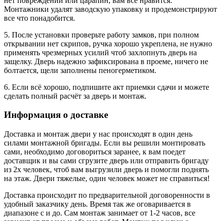
нет повреждений или царапин, вам все нравится.
Монтажники удалят заводскую упаковку и продемонстрируют
все что понадобится.
5. После установки проверьте работу замков, при полном
открывании нет скрипов, ручка хорошо укреплена, не нужно
применять чрезмерных усилий чтоб захлопнуть дверь на
защелку. Дверь надежно зафиксирована в проеме, ничего не
болтается, щели заполнены пеногерметиком.
6. Если всё хорошо, подпишите акт приемки сдачи и можете
сделать полный расчёт за дверь и монтаж.
Информация о доставке
Доставка и монтаж двери у нас происходят в один день
силами монтажной бригады. Если вы решили монтировать
сами, необходимо договориться заранее, к вам поедет
доставщик и вы сами сгрузите дверь или отправить бригаду
из 2х человек, чтоб вам выгрузили дверь и помогли поднять
на этаж. Двери тяжелые, один человек может не справиться!
Доставка происходит по предварительной договоренности в
удобный заказчику день. Время так же оговаривается в
диапазоне с и до. Сам монтаж занимает от 1-2 часов, все