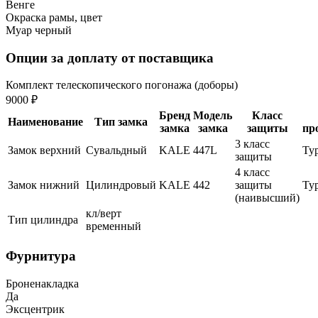
Венге
Окраска рамы, цвет
Муар черный
Опции за доплату от поставщика
Комплект телескопического погонажа (доборы)
9000 ₽
Бренд
Модель
Класс
Наименование
Тип замка
замка
замка
защиты
пр
3 класс
Замок верхний
Сувальдный
KALE
447L
Ту
защиты
4 класс
Замок нижний
Цилиндровый
KALE
442
защиты
Ту
(наивысший)
кл/верт
Тип цилиндра
временный
Фурнитура
Броненакладка
Да
Эксцентрик