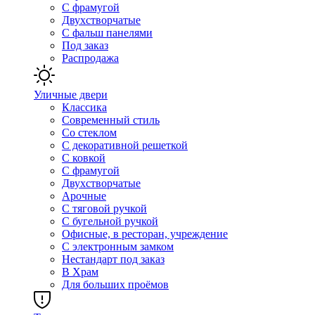
С фрамугой
Двухстворчатые
С фальш панелями
Под заказ
Распродажа
Уличные двери
Классика
Современный стиль
Со стеклом
С декоративной решеткой
С ковкой
С фрамугой
Двухстворчатые
Арочные
С тяговой ручкой
С бугельной ручкой
Офисные, в ресторан, учреждение
С электронным замком
Нестандарт под заказ
В Храм
Для больших проёмов