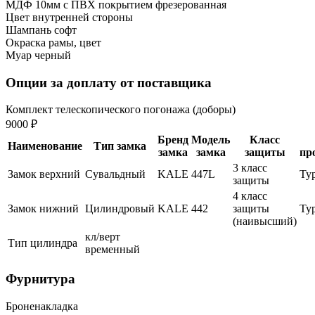
МДФ 10мм с ПВХ покрытием фрезерованная
Цвет внутренней стороны
Шампань софт
Окраска рамы, цвет
Муар черный
Опции за доплату от поставщика
Комплект телескопического погонажа (доборы)
9000 ₽
Бренд
Модель
Класс
Наименование
Тип замка
замка
замка
защиты
пр
3 класс
Замок верхний
Сувальдный
KALE
447L
Ту
защиты
4 класс
Замок нижний
Цилиндровый
KALE
442
защиты
Ту
(наивысший)
кл/верт
Тип цилиндра
временный
Фурнитура
Броненакладка