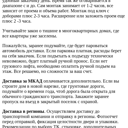
удобный заказчику день. Время так же оговаривается в
диапазоне с и до. Сам монтаж занимает от 1-2 часов, все
зависит от проема и объема работ. Монтаж под ключ с
доборами плюс 2-3 часа. Расширение или заложить проем еще
плюс 2 -3 часа.
Учитывайте закон о тишине в многоквартирных домах, где
все квартиры уже заселены.
Пожалуйста, заранее подумайте, где будет пароваться
автомобиль доставки. Если парковка платная, расходы берет
на себя заказчик. Если подъехать к подъезду технически
невозможно, будет платный ручной пронос. Если нет
грузового лифта, необходимо оплатить ручной подъем на
этаж. Все решаемо, но сложности за ваш счет.
Доставка за МКАД
оплачивается дополнительно. Если вы
строите дом в новой нарезке, где грунтовые дороги,
подумайте о времени года, чтоб дорога была открыта для
обычного гражданского транспорта. Закажите заранее
пропуск на въезд в закрытый поселок с охраной.
Доставка в регионы
. Осуществляем доставку до
транспортной компании и отправку в регионы. Фотоотчет
перед отправкой, фиксация целостности двери и упаковки.
Рекомендации по выбору ТК, страховке, дополнительных