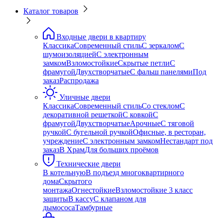
Каталог товаров
Входные двери в квартиру
Классика
Современный стиль
С зеркалом
С
шумоизоляцией
С электронным
замком
Взломостойкие
Скрытые петли
С
фрамугой
Двухстворчатые
С фальш панелями
Под
заказ
Распродажа
Уличные двери
Классика
Современный стиль
Со стеклом
С
декоративной решеткой
С ковкой
С
фрамугой
Двухстворчатые
Арочные
С тяговой
ручкой
С бугельной ручкой
Офисные, в ресторан,
учреждение
С электронным замком
Нестандарт под
заказ
В Храм
Для больших проёмов
Технические двери
В котельную
В подъезд многоквартирного
дома
Скрытого
монтажа
Огнестойкие
Взломостойкие 3 класс
защиты
В кассу
С клапаном для
дымососа
Тамбурные