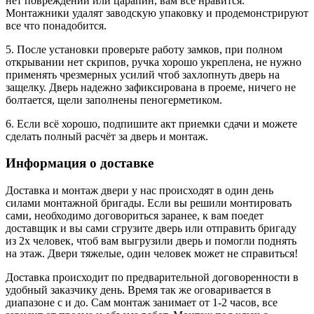
нет повреждений или царапин, вам все нравится.
Монтажники удалят заводскую упаковку и продемонстрируют
все что понадобится.
5. После установки проверьте работу замков, при полном
открывании нет скрипов, ручка хорошо укреплена, не нужно
применять чрезмерных усилий чтоб захлопнуть дверь на
защелку. Дверь надежно зафиксирована в проеме, ничего не
болтается, щели заполнены пеногерметиком.
6. Если всё хорошо, подпишите акт приемки сдачи и можете
сделать полный расчёт за дверь и монтаж.
Информация о доставке
Доставка и монтаж двери у нас происходят в один день
силами монтажной бригады. Если вы решили монтировать
сами, необходимо договориться заранее, к вам поедет
доставщик и вы сами сгрузите дверь или отправить бригаду
из 2х человек, чтоб вам выгрузили дверь и помогли поднять
на этаж. Двери тяжелые, один человек может не справиться!
Доставка происходит по предварительной договоренности в
удобный заказчику день. Время так же оговаривается в
диапазоне с и до. Сам монтаж занимает от 1-2 часов, все