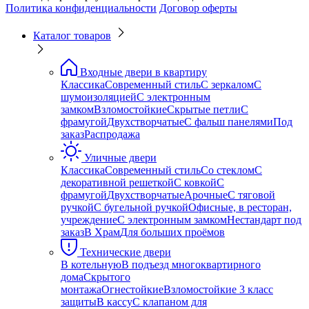
Политика конфиденциальности
Договор оферты
Каталог товаров
Входные двери в квартиру
Классика
Современный стиль
С зеркалом
С
шумоизоляцией
С электронным
замком
Взломостойкие
Скрытые петли
С
фрамугой
Двухстворчатые
С фальш панелями
Под
заказ
Распродажа
Уличные двери
Классика
Современный стиль
Со стеклом
С
декоративной решеткой
С ковкой
С
фрамугой
Двухстворчатые
Арочные
С тяговой
ручкой
С бугельной ручкой
Офисные, в ресторан,
учреждение
С электронным замком
Нестандарт под
заказ
В Храм
Для больших проёмов
Технические двери
В котельную
В подъезд многоквартирного
дома
Скрытого
монтажа
Огнестойкие
Взломостойкие 3 класс
защиты
В кассу
С клапаном для