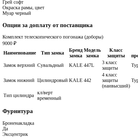
Грей софт
Окраска рамы, цвет
Муар черный
Опции за доплату от поставщика
Комплект телескопического погонажа (доборы)
9000 ₽
Бренд
Модель
Класс
Наименование
Тип замка
замка
замка
защиты
пр
3 класс
Замок верхний
Сувальдный
KALE
447L
Ту
защиты
4 класс
Замок нижний
Цилиндровый
KALE
442
защиты
Ту
(наивысший)
кл/верт
Тип цилиндра
временный
Фурнитура
Броненакладка
Да
Эксцентрик