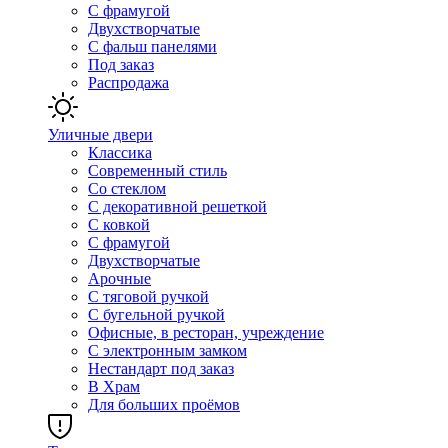
С фрамугой
Двухстворчатые
С фальш панелями
Под заказ
Распродажа
Уличные двери
Классика
Современный стиль
Со стеклом
С декоративной решеткой
С ковкой
С фрамугой
Двухстворчатые
Арочные
С тяговой ручкой
С бугельной ручкой
Офисные, в ресторан, учреждение
С электронным замком
Нестандарт под заказ
В Храм
Для больших проёмов