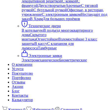
декоративной решеткой
С ковкой
С
фрамугой
Двухстворчатые
Арочные
С тяговой
ручкой
С бугельной ручкой
Офисные, в ресторан,
учреждение
С электронным замком
Нестандарт под
заказ
В Храм
Для больших проёмов
Технические двери
В котельную
В подъезд многоквартирного
дома
Скрытого
монтажа
Огнестойкие
Взломостойкие 3 класс
защиты
В кассу
С клапаном для
дымососа
Тамбурные
Электронные замки
Электромеханические
Биометрические
О компании
Услуги
Покупателю
Портфолио
Отзывы
Акции
Блог
Контакты
Калькулятор
Корзина
0
Избранное
0
Сравнение
0