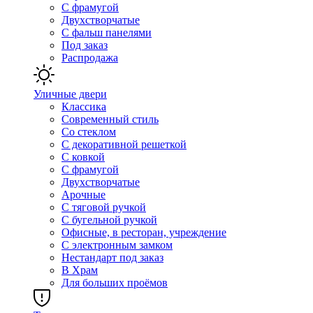
С фрамугой
Двухстворчатые
С фальш панелями
Под заказ
Распродажа
Уличные двери
Классика
Современный стиль
Со стеклом
С декоративной решеткой
С ковкой
С фрамугой
Двухстворчатые
Арочные
С тяговой ручкой
С бугельной ручкой
Офисные, в ресторан, учреждение
С электронным замком
Нестандарт под заказ
В Храм
Для больших проёмов