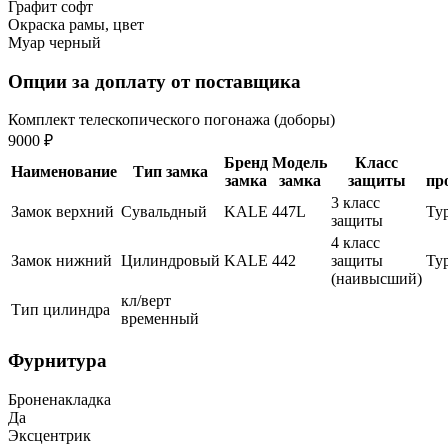
Графит софт
Окраска рамы, цвет
Муар черный
Опции за доплату от поставщика
Комплект телескопического погонажа (доборы)
9000 ₽
Бренд
Модель
Класс
Наименование
Тип замка
замка
замка
защиты
пр
3 класс
Замок верхний
Сувальдный
KALE
447L
Ту
защиты
4 класс
Замок нижний
Цилиндровый
KALE
442
защиты
Ту
(наивысший)
кл/верт
Тип цилиндра
временный
Фурнитура
Броненакладка
Да
Эксцентрик