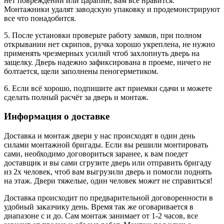
нет повреждений или царапин, вам все нравится.
Монтажники удалят заводскую упаковку и продемонстрируют
все что понадобится.
5. После установки проверьте работу замков, при полном
открывании нет скрипов, ручка хорошо укреплена, не нужно
применять чрезмерных усилий чтоб захлопнуть дверь на
защелку. Дверь надежно зафиксирована в проеме, ничего не
болтается, щели заполнены пеногерметиком.
6. Если всё хорошо, подпишите акт приемки сдачи и можете
сделать полный расчёт за дверь и монтаж.
Информация о доставке
Доставка и монтаж двери у нас происходят в один день
силами монтажной бригады. Если вы решили монтировать
сами, необходимо договориться заранее, к вам поедет
доставщик и вы сами сгрузите дверь или отправить бригаду
из 2х человек, чтоб вам выгрузили дверь и помогли поднять
на этаж. Двери тяжелые, один человек может не справиться!
Доставка происходит по предварительной договоренности в
удобный заказчику день. Время так же оговаривается в
диапазоне с и до. Сам монтаж занимает от 1-2 часов, все