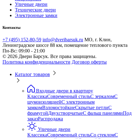
Уличные двери
Технические двери
Электронные замки
Контакты
+7 (495) 152-80-59
info@dveribarsuk.ru
МО, г. Клин,
Ленинградское шоссе 88 км, помещение теплового пункта
Пн-Вс: 09:00 - 21:00
© 2026 Двери Барсук. Все права защищены.
Политика конфиденциальности
Договор оферты
Каталог товаров
Входные двери в квартиру
Классика
Современный стиль
С зеркалом
С
шумоизоляцией
С электронным
замком
Взломостойкие
Скрытые петли
С
фрамугой
Двухстворчатые
С фальш панелями
Под
заказ
Распродажа
Уличные двери
Классика
Современный стиль
Со стеклом
С