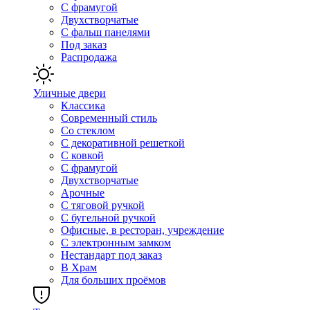
С фрамугой
Двухстворчатые
С фальш панелями
Под заказ
Распродажа
Уличные двери
Классика
Современный стиль
Со стеклом
С декоративной решеткой
С ковкой
С фрамугой
Двухстворчатые
Арочные
С тяговой ручкой
С бугельной ручкой
Офисные, в ресторан, учреждение
С электронным замком
Нестандарт под заказ
В Храм
Для больших проёмов