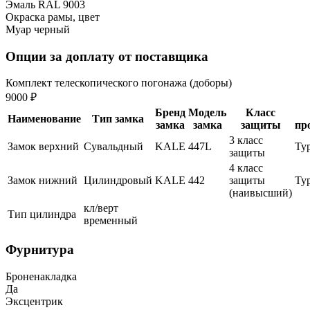
Эмаль RAL 9003
Окраска рамы, цвет
Муар черный
Опции за доплату от поставщика
Комплект телескопического погонажа (доборы)
9000 ₽
Бренд
Модель
Класс
Наименование
Тип замка
замка
замка
защиты
пр
3 класс
Замок верхний
Сувальдный
KALE
447L
Ту
защиты
4 класс
Замок нижний
Цилиндровый
KALE
442
защиты
Ту
(наивысший)
кл/верт
Тип цилиндра
временный
Фурнитура
Броненакладка
Да
Эксцентрик