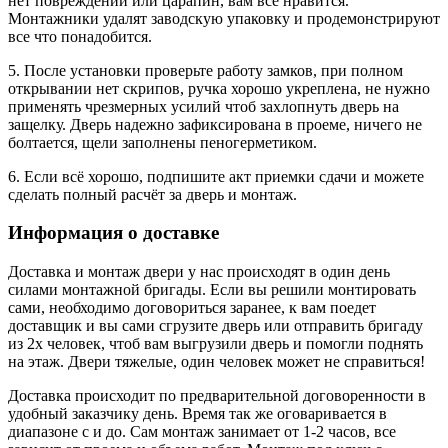
нет повреждений или царапин, вам все нравится.
Монтажники удалят заводскую упаковку и продемонстрируют
все что понадобится.
5. После установки проверьте работу замков, при полном
открывании нет скрипов, ручка хорошо укреплена, не нужно
применять чрезмерных усилий чтоб захлопнуть дверь на
защелку. Дверь надежно зафиксирована в проеме, ничего не
болтается, щели заполнены пеногерметиком.
6. Если всё хорошо, подпишите акт приемки сдачи и можете
сделать полный расчёт за дверь и монтаж.
Информация о доставке
Доставка и монтаж двери у нас происходят в один день
силами монтажной бригады. Если вы решили монтировать
сами, необходимо договориться заранее, к вам поедет
доставщик и вы сами сгрузите дверь или отправить бригаду
из 2х человек, чтоб вам выгрузили дверь и помогли поднять
на этаж. Двери тяжелые, один человек может не справиться!
Доставка происходит по предварительной договоренности в
удобный заказчику день. Время так же оговаривается в
диапазоне с и до. Сам монтаж занимает от 1-2 часов, все