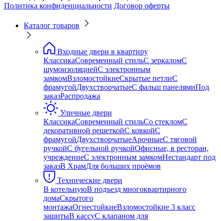
Политика конфиденциальности
Договор оферты
Каталог товаров
Входные двери в квартиру
Классика
Современный стиль
С зеркалом
С
шумоизоляцией
С электронным
замком
Взломостойкие
Скрытые петли
С
фрамугой
Двухстворчатые
С фальш панелями
Под
заказ
Распродажа
Уличные двери
Классика
Современный стиль
Со стеклом
С
декоративной решеткой
С ковкой
С
фрамугой
Двухстворчатые
Арочные
С тяговой
ручкой
С бугельной ручкой
Офисные, в ресторан,
учреждение
С электронным замком
Нестандарт под
заказ
В Храм
Для больших проёмов
Технические двери
В котельную
В подъезд многоквартирного
дома
Скрытого
монтажа
Огнестойкие
Взломостойкие 3 класс
защиты
В кассу
С клапаном для