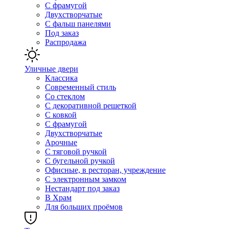
С фрамугой
Двухстворчатые
С фальш панелями
Под заказ
Распродажа
Уличные двери
Классика
Современный стиль
Со стеклом
С декоративной решеткой
С ковкой
С фрамугой
Двухстворчатые
Арочные
С тяговой ручкой
С бугельной ручкой
Офисные, в ресторан, учреждение
С электронным замком
Нестандарт под заказ
В Храм
Для больших проёмов