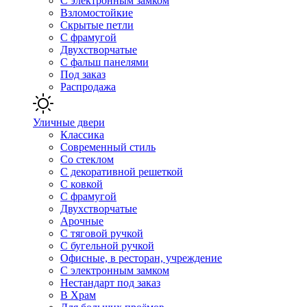
С электронным замком
Взломостойкие
Скрытые петли
С фрамугой
Двухстворчатые
С фальш панелями
Под заказ
Распродажа
Уличные двери
Классика
Современный стиль
Со стеклом
С декоративной решеткой
С ковкой
С фрамугой
Двухстворчатые
Арочные
С тяговой ручкой
С бугельной ручкой
Офисные, в ресторан, учреждение
С электронным замком
Нестандарт под заказ
В Храм