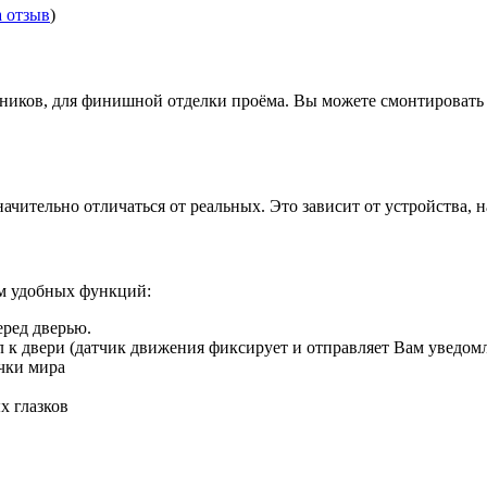
а отзыв
)
иков, для финишной отделки проёма. Вы можете смонтировать д
ачительно отличаться от реальных. Это зависит от устройства, 
ом удобных функций:
еред дверью.
ил к двери (датчик движения фиксирует и отправляет Вам уведом
чки мира
х глазков