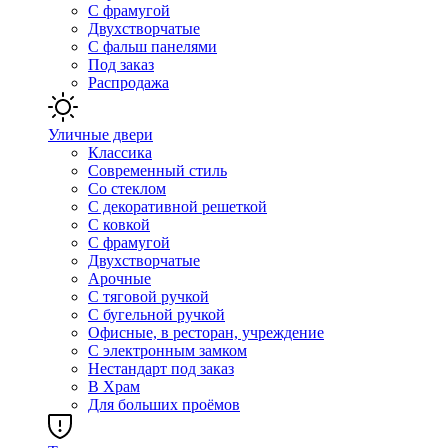
С фрамугой
Двухстворчатые
С фальш панелями
Под заказ
Распродажа
Уличные двери
Классика
Современный стиль
Со стеклом
С декоративной решеткой
С ковкой
С фрамугой
Двухстворчатые
Арочные
С тяговой ручкой
С бугельной ручкой
Офисные, в ресторан, учреждение
С электронным замком
Нестандарт под заказ
В Храм
Для больших проёмов