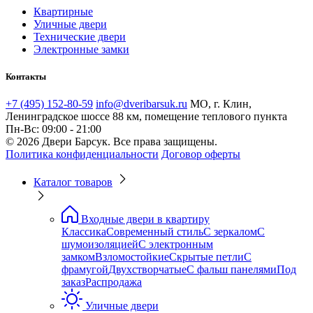
Квартирные
Уличные двери
Технические двери
Электронные замки
Контакты
+7 (495) 152-80-59
info@dveribarsuk.ru
МО, г. Клин,
Ленинградское шоссе 88 км, помещение теплового пункта
Пн-Вс: 09:00 - 21:00
© 2026 Двери Барсук. Все права защищены.
Политика конфиденциальности
Договор оферты
Каталог товаров
Входные двери в квартиру
Классика
Современный стиль
С зеркалом
С
шумоизоляцией
С электронным
замком
Взломостойкие
Скрытые петли
С
фрамугой
Двухстворчатые
С фальш панелями
Под
заказ
Распродажа
Уличные двери