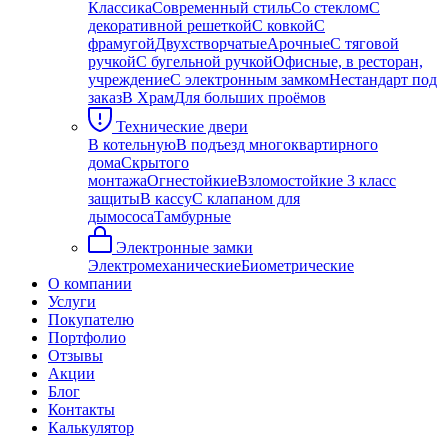
Классика
Современный стиль
Со стеклом
С
декоративной решеткой
С ковкой
С
фрамугой
Двухстворчатые
Арочные
С тяговой
ручкой
С бугельной ручкой
Офисные, в ресторан,
учреждение
С электронным замком
Нестандарт под
заказ
В Храм
Для больших проёмов
Технические двери
В котельную
В подъезд многоквартирного
дома
Скрытого
монтажа
Огнестойкие
Взломостойкие 3 класс
защиты
В кассу
С клапаном для
дымососа
Тамбурные
Электронные замки
Электромеханические
Биометрические
О компании
Услуги
Покупателю
Портфолио
Отзывы
Акции
Блог
Контакты
Калькулятор