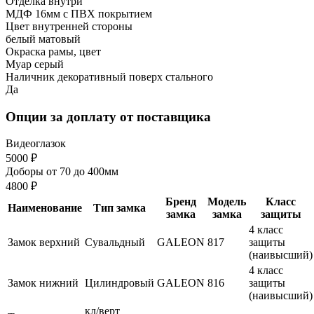
Отделка внутри
МДФ 16мм с ПВХ покрытием
Цвет внутренней стороны
белый матовый
Окраска рамы, цвет
Муар серый
Наличник декоративный поверх стального
Да
Опции за доплату от поставщика
Видеоглазок
5000 ₽
Доборы от 70 до 400мм
4800 ₽
Бренд
Модель
Класс
Наименование
Тип замка
замка
замка
защиты
4 класс
Замок верхний
Сувальдный
GALEON
817
защиты
(наивысший)
4 класс
Замок нижний
Цилиндровый
GALEON
816
защиты
(наивысший)
кл/верт