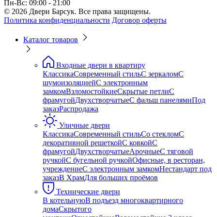
Пн-Вс: 09:00 - 21:00
© 2026 Двери Барсук. Все права защищены.
Политика конфиденциальности
Договор оферты
Каталог товаров
Входные двери в квартиру
Классика
Современный стиль
С зеркалом
С
шумоизоляцией
С электронным
замком
Взломостойкие
Скрытые петли
С
фрамугой
Двухстворчатые
С фальш панелями
Под
заказ
Распродажа
Уличные двери
Классика
Современный стиль
Со стеклом
С
декоративной решеткой
С ковкой
С
фрамугой
Двухстворчатые
Арочные
С тяговой
ручкой
С бугельной ручкой
Офисные, в ресторан,
учреждение
С электронным замком
Нестандарт под
заказ
В Храм
Для больших проёмов
Технические двери
В котельную
В подъезд многоквартирного
дома
Скрытого