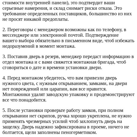
стоимости внутренней панели), это подтвердит ваши
серьезные намерения, и склад снимает риски отказа. Это
требование определенных поставщиков, большинство из них
не просят никакой предоплаты.
2. Переговоры с менеджером возможны как по телефону, в
мессенджере или электронной почтой. Подтверждение
вашего выбора обязательно в письменном виде, чтоб избежать
недоразумений в момент монтажа.
3. Поставив дверь в резерв, менеджер передаст информацию в
отдел монтажа и с вами свяжется монтажная бригада, чтоб
сговориться о дате и времени установки двери.
4. Перед монтажом убедитесь, что вам привезли дверь
нужного цвета, с нужным открыванием, замками, на двери
нет повреждений или царапин, вам все нравится.
Монтажники удалят заводскую упаковку и продемонстрируют
все что понадобится.
5. После установки проверьте работу замков, при полном
открывании нет скрипов, ручка хорошо укреплена, не нужно
применять чрезмерных усилий чтоб захлопнуть дверь на
защелку. Дверь надежно зафиксирована в проеме, ничего не
болтается, щели заполнены пеногерметиком.