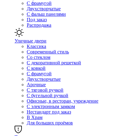
С фрамугой
Двухстворчатые
С фальш панелями
Под заказ
Распродажа
Уличные двери
Классика
Современный стиль
Со стеклом
С декоративной решеткой
С ковкой
С фрамугой
Двухстворчатые
Арочные
С тяговой ручкой
С бугельной ручкой
Офисные, в ресторан, учреждение
С электронным замком
Нестандарт под заказ
В Храм
Для больших проёмов