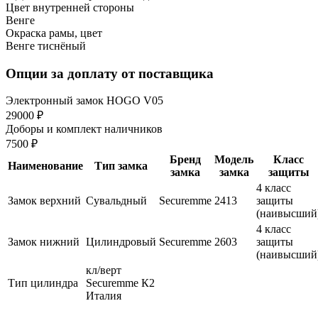
Цвет внутренней стороны
Венге
Окраска рамы, цвет
Венге тиснёный
Опции за доплату от поставщика
Электронный замок HOGO V05
29000 ₽
Доборы и комплект наличников
7500 ₽
Бренд
Модель
Класс
Наименование
Тип замка
замка
замка
защиты
4 класс
Замок верхний
Сувальдный
Securemme
2413
защиты
(наивысший
4 класс
Замок нижний
Цилиндровый
Securemme
2603
защиты
(наивысший
кл/верт
Тип цилиндра
Securemme К2
Италия