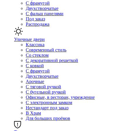
С фрамугой
Двухстворчатые
С фальш панелями
Под заказ
Распродажа
Уличные двери
Классика
Современный стиль
Со стеклом
С декоративной решеткой
С ковкой
С фрамугой
Двухстворчатые
Арочные
С тяговой ручкой
С бугельной ручкой
Офисные, в ресторан, учреждение
С электронным замком
Нестандарт под заказ
В Храм
Для больших проёмов