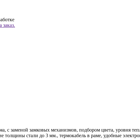
работке
 заказ.
ма, с заменой замковых механизмов, подбором цвета, уровня те
ние толщины стали до 3 мм., термокабель в раме, удобные элек