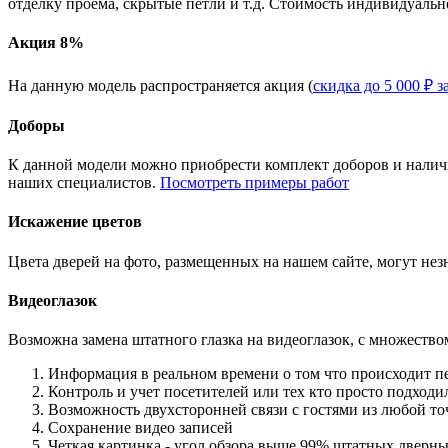
отделку проема, скрытые петли и т.д. Стоимость индивидуальн
Акция 8%
На данную модель распространяется акция (
скидка до 5 000 ₽ з
Доборы
К данной модели можно приобрести комплект доборов и наличн
наших специалистов.
Посмотреть примеры работ
Искажение цветов
Цвета дверей на фото, размещенных на нашем сайте, могут незн
Видеоглазок
Возможна замена штатного глазка на видеоглазок, с множеств
Информация в реальном времени о том что происходит п
Контроль и учет посетителей или тех кто просто подход
Возможность двухсторонней связи с гостями из любой то
Сохранение видео записей
Четкая картинка - угол обзора выше 99% штатных дверны