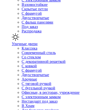
С электронным замком
Взломостойкие
Скрытые петли
С фрамугой
Двухстворчатые
С фальш панелями
Под заказ
Распродажа
Уличные двери
Классика
Современный стиль
Со стеклом
С декоративной решеткой
С ковкой
С фрамугой
Двухстворчатые
Арочные
С тяговой ручкой
С бугельной ручкой
Офисные, в ресторан, учреждение
С электронным замком
Нестандарт под заказ
В Храм