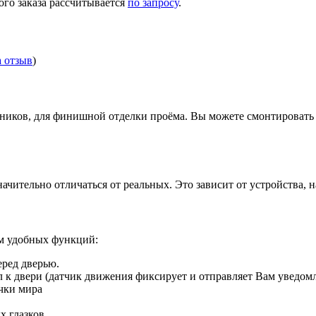
ого заказа рассчитывается
по запросу
.
а отзыв
)
иков, для финишной отделки проёма. Вы можете смонтировать д
ачительно отличаться от реальных. Это зависит от устройства, 
ом удобных функций:
еред дверью.
ил к двери (датчик движения фиксирует и отправляет Вам уведом
чки мира
х глазков