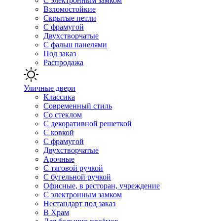
С электронным замком
Взломостойкие
Скрытые петли
С фрамугой
Двухстворчатые
С фальш панелями
Под заказ
Распродажа
Уличные двери
Классика
Современный стиль
Со стеклом
С декоративной решеткой
С ковкой
С фрамугой
Двухстворчатые
Арочные
С тяговой ручкой
С бугельной ручкой
Офисные, в ресторан, учреждение
С электронным замком
Нестандарт под заказ
В Храм