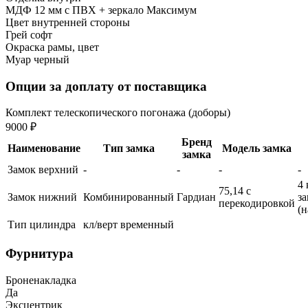
МДФ 12 мм с ПВХ + зеркало Максимум
Цвет внутренней стороны
Грей софт
Окраска рамы, цвет
Муар черный
Опции за доплату от поставщика
Комплект телескопического погонажа (доборы)
9000 ₽
Бренд
Наименование
Тип замка
Модель замка
замка
Замок верхний
-
-
-
-
4 
75,14 с
Замок нижний
Комбинированный
Гардиан
з
перекодировкой
(
Тип цилиндра
кл/верт временный
Фурнитура
Броненакладка
Да
Эксцентрик