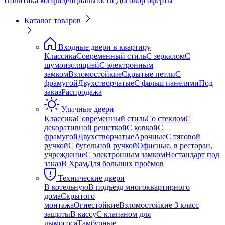
Политика конфиденциальности
Договор оферты
Каталог товаров
Входные двери в квартиру
Классика
Современный стиль
С зеркалом
С
шумоизоляцией
С электронным
замком
Взломостойкие
Скрытые петли
С
фрамугой
Двухстворчатые
С фальш панелями
Под
заказ
Распродажа
Уличные двери
Классика
Современный стиль
Со стеклом
С
декоративной решеткой
С ковкой
С
фрамугой
Двухстворчатые
Арочные
С тяговой
ручкой
С бугельной ручкой
Офисные, в ресторан,
учреждение
С электронным замком
Нестандарт под
заказ
В Храм
Для больших проёмов
Технические двери
В котельную
В подъезд многоквартирного
дома
Скрытого
монтажа
Огнестойкие
Взломостойкие 3 класс
защиты
В кассу
С клапаном для
дымососа
Тамбурные