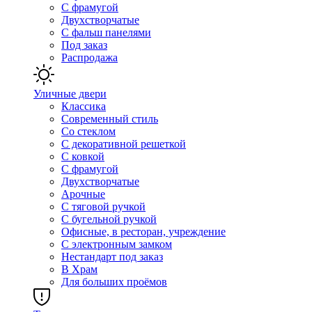
С фрамугой
Двухстворчатые
С фальш панелями
Под заказ
Распродажа
Уличные двери
Классика
Современный стиль
Со стеклом
С декоративной решеткой
С ковкой
С фрамугой
Двухстворчатые
Арочные
С тяговой ручкой
С бугельной ручкой
Офисные, в ресторан, учреждение
С электронным замком
Нестандарт под заказ
В Храм
Для больших проёмов