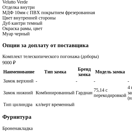
Velutto Verde
Отделка внутри
МДФ 10мм с ПВХ покрытием фрезерованная
Цвет внутренней стороны
Дуб кантри темный
Окраска рамы, цвет
Муар черный
Опции за доплату от поставщика
Комплект телескопического погонажа (доборы)
9000 ₽
Бренд
Наименование
Тип замка
Модель замка
замка
Замок верхний
-
-
-
-
4 
75,14 с
Замок нижний
Комбинированный
Гардиан
з
перекодировкой
(
Тип цилиндра
кл/верт временный
Фурнитура
Броненакладка