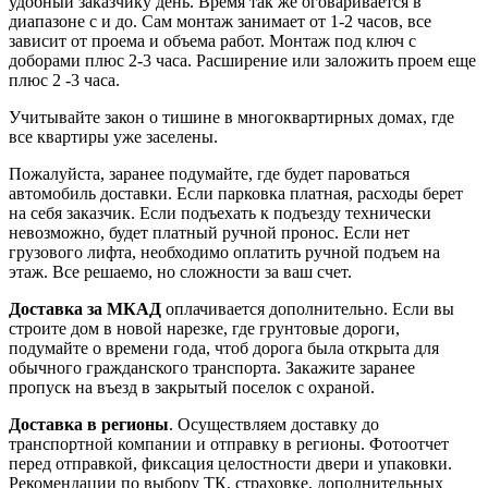
удобный заказчику день. Время так же оговаривается в
диапазоне с и до. Сам монтаж занимает от 1-2 часов, все
зависит от проема и объема работ. Монтаж под ключ с
доборами плюс 2-3 часа. Расширение или заложить проем еще
плюс 2 -3 часа.
Учитывайте закон о тишине в многоквартирных домах, где
все квартиры уже заселены.
Пожалуйста, заранее подумайте, где будет пароваться
автомобиль доставки. Если парковка платная, расходы берет
на себя заказчик. Если подъехать к подъезду технически
невозможно, будет платный ручной пронос. Если нет
грузового лифта, необходимо оплатить ручной подъем на
этаж. Все решаемо, но сложности за ваш счет.
Доставка за МКАД
оплачивается дополнительно. Если вы
строите дом в новой нарезке, где грунтовые дороги,
подумайте о времени года, чтоб дорога была открыта для
обычного гражданского транспорта. Закажите заранее
пропуск на въезд в закрытый поселок с охраной.
Доставка в регионы
. Осуществляем доставку до
транспортной компании и отправку в регионы. Фотоотчет
перед отправкой, фиксация целостности двери и упаковки.
Рекомендации по выбору ТК, страховке, дополнительных