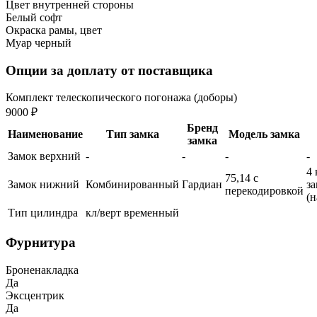
Цвет внутренней стороны
Белый софт
Окраска рамы, цвет
Муар черный
Опции за доплату от поставщика
Комплект телескопического погонажа (доборы)
9000 ₽
Бренд
Наименование
Тип замка
Модель замка
замка
Замок верхний
-
-
-
-
4 
75,14 с
Замок нижний
Комбинированный
Гардиан
з
перекодировкой
(
Тип цилиндра
кл/верт временный
Фурнитура
Броненакладка
Да
Эксцентрик
Да