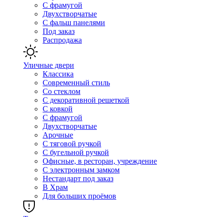
С фрамугой
Двухстворчатые
С фальш панелями
Под заказ
Распродажа
Уличные двери
Классика
Современный стиль
Со стеклом
С декоративной решеткой
С ковкой
С фрамугой
Двухстворчатые
Арочные
С тяговой ручкой
С бугельной ручкой
Офисные, в ресторан, учреждение
С электронным замком
Нестандарт под заказ
В Храм
Для больших проёмов