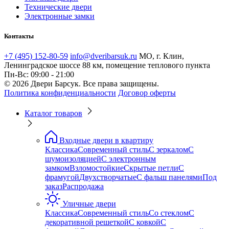
Технические двери
Электронные замки
Контакты
+7 (495) 152-80-59
info@dveribarsuk.ru
МО, г. Клин,
Ленинградское шоссе 88 км, помещение теплового пункта
Пн-Вс: 09:00 - 21:00
© 2026 Двери Барсук. Все права защищены.
Политика конфиденциальности
Договор оферты
Каталог товаров
Входные двери в квартиру
Классика
Современный стиль
С зеркалом
С
шумоизоляцией
С электронным
замком
Взломостойкие
Скрытые петли
С
фрамугой
Двухстворчатые
С фальш панелями
Под
заказ
Распродажа
Уличные двери
Классика
Современный стиль
Со стеклом
С
декоративной решеткой
С ковкой
С