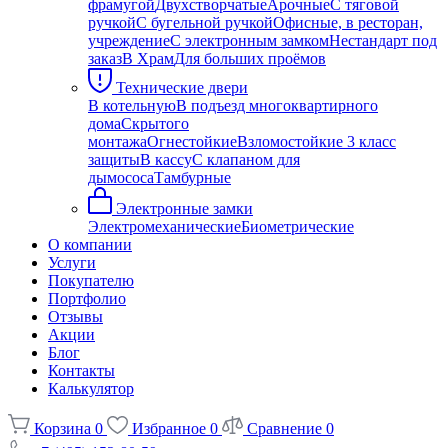
фрамугой
Двухстворчатые
Арочные
С тяговой
ручкой
С бугельной ручкой
Офисные, в ресторан,
учреждение
С электронным замком
Нестандарт под
заказ
В Храм
Для больших проёмов
Технические двери
В котельную
В подъезд многоквартирного
дома
Скрытого
монтажа
Огнестойкие
Взломостойкие 3 класс
защиты
В кассу
С клапаном для
дымососа
Тамбурные
Электронные замки
Электромеханические
Биометрические
О компании
Услуги
Покупателю
Портфолио
Отзывы
Акции
Блог
Контакты
Калькулятор
Корзина
0
Избранное
0
Сравнение
0