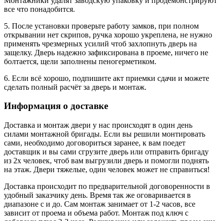
Монтажники удалят заводскую упаковку и продемонстрируют
все что понадобится.
5. После установки проверьте работу замков, при полном
открывании нет скрипов, ручка хорошо укреплена, не нужно
применять чрезмерных усилий чтоб захлопнуть дверь на
защелку. Дверь надежно зафиксирована в проеме, ничего не
болтается, щели заполнены пеногерметиком.
6. Если всё хорошо, подпишите акт приемки сдачи и можете
сделать полный расчёт за дверь и монтаж.
Информация о доставке
Доставка и монтаж двери у нас происходят в один день
силами монтажной бригады. Если вы решили монтировать
сами, необходимо договориться заранее, к вам поедет
доставщик и вы сами сгрузите дверь или отправить бригаду
из 2х человек, чтоб вам выгрузили дверь и помогли поднять
на этаж. Двери тяжелые, один человек может не справиться!
Доставка происходит по предварительной договоренности в
удобный заказчику день. Время так же оговаривается в
диапазоне с и до. Сам монтаж занимает от 1-2 часов, все
зависит от проема и объема работ. Монтаж под ключ с