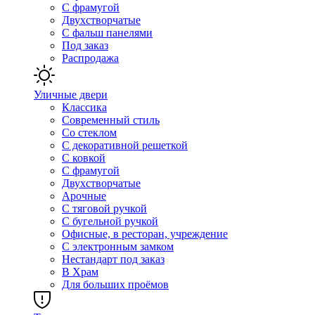
С фрамугой
Двухстворчатые
С фальш панелями
Под заказ
Распродажа
Уличные двери
Классика
Современный стиль
Со стеклом
С декоративной решеткой
С ковкой
С фрамугой
Двухстворчатые
Арочные
С тяговой ручкой
С бугельной ручкой
Офисные, в ресторан, учреждение
С электронным замком
Нестандарт под заказ
В Храм
Для больших проёмов